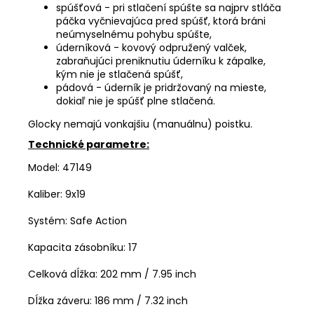
spúšťová - pri stlačení spúšte sa najprv stláča
páčka vyčnievajúca pred spúšť, ktorá bráni
neúmyselnému pohybu spúšte,
úderníková - kovový odpružený valček,
zabraňujúci preniknutiu úderníku k zápalke,
kým nie je stlačená spúšť,
pádová - úderník je pridržovaný na mieste,
dokiaľ nie je spúšť plne stlačená.
Glocky nemajú vonkajšiu (manuálnu) poistku.
Technické parametre:
Model: 47149
Kaliber:
9x19
Systém: Safe Action
Kapacita zásobníku:
17
Celková dĺžka
: 202 mm / 7.95 inch
Dĺžka záveru: 186 mm / 7.32 inch