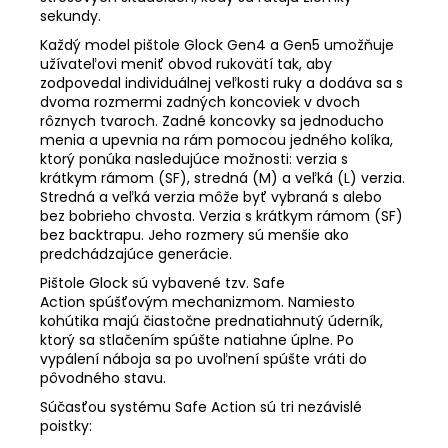
sekundy.
Každý model pištole Glock Gen4 a Gen5 umožňuje
užívateľovi meniť obvod rukovätí tak, aby
zodpovedal individuálnej veľkosti ruky a dodáva sa s
dvoma rozmermi zadných koncoviek v dvoch
rôznych tvaroch. Zadné koncovky sa jednoducho
menia a upevnia na rám pomocou jedného kolíka,
ktorý ponúka nasledujúce možnosti: verzia s
krátkym rámom (SF), stredná (M) a veľká (L) verzia.
Stredná a veľká verzia môže byť vybraná s alebo
bez bobrieho chvosta. Verzia s krátkym rámom (SF)
bez backtrapu. Jeho rozmery sú menšie ako
predchádzajúce generácie.
Pištole Glock sú vybavené tzv. Safe
Action spúšťovým mechanizmom. Namiesto
kohútika majú čiastočne prednatiahnutý úderník,
ktorý sa stlačením spúšte natiahne úplne. Po
vypálení náboja sa po uvoľnení spúšte vráti do
pôvodného stavu.
Súčasťou systému Safe Action sú tri nezávislé
poistky: