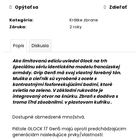
č
cena:
a
Opýtať sa
Zdieľať
m
Kategória
:
Krátke zbrane
e
Záruka
:
2 roky
ACHERON
TLMIČ
Popis
Diskusia
APS
E2
9MM
Ako limitovanú edíciu uviedol Glock na trh
FDE
špeciálnu sériu identického modelu francúzskej
ZÁVIT
armády. Grip Gen5 má svoj vlastný farebný tón.
M13.5
Muška a cieľnik sú vyrobené z ocele s
X
kontrastnými fosforeskujúcimi bodmi, ktoré
1L
svietia na zeleno. V základni rukoväte je
€709,67
integrovaný otvor na šnúrku. Zbraň s dodáva s
troma 17rd zásobnílmi. v plastovom kufríku .
Dostupné obmedzené množstvá.
Pištole GLOCK 17 Gen5 majú oproti predchádzajúcim
generáciám nasledujúce prvky/vlastnosti: