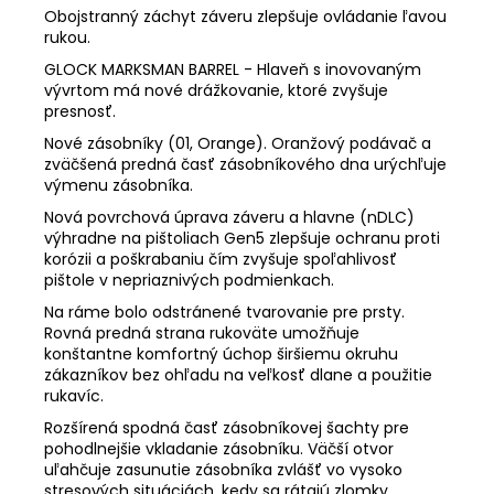
Obojstranný záchyt záveru zlepšuje ovládanie ľavou
rukou.
GLOCK MARKSMAN BARREL - Hlaveň s inovovaným
vývrtom má nové drážkovanie, ktoré zvyšuje
presnosť.
Nové zásobníky (01, Orange). Oranžový podávač a
zväčšená predná časť zásobníkového dna urýchľuje
výmenu zásobníka.
Nová povrchová úprava záveru a hlavne (nDLC)
výhradne na pištoliach Gen5 zlepšuje ochranu proti
korózii a poškrabaniu čím zvyšuje spoľahlivosť
pištole v nepriaznivých podmienkach.
Na ráme bolo odstránené tvarovanie pre prsty.
Rovná predná strana rukoväte umožňuje
konštantne komfortný úchop širšiemu okruhu
zákazníkov bez ohľadu na veľkosť dlane a použitie
rukavíc.
Rozšírená spodná časť zásobníkovej šachty pre
pohodlnejšie vkladanie zásobníku. Väčší otvor
uľahčuje zasunutie zásobníka zvlášť vo vysoko
stresových situáciách, kedy sa rátajú zlomky