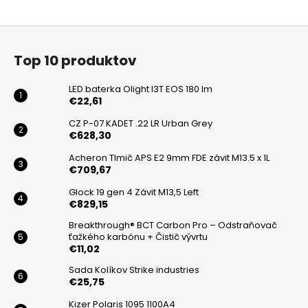
Z
á
Top 10 produktov
p
ä
LED baterka Olight I3T EOS 180 lm
t
€22,61
i
CZ P-07 KADET .22 LR Urban Grey
€628,30
e
Acheron Tlmič APS E2 9mm FDE závit M13.5 x 1L
€709,67
Glock 19 gen 4 Závit M13,5 Left
€829,15
Breakthrough® BCT Carbon Pro – Odstraňovač
ťažkého karbónu + Čistič vývrtu
€11,02
Sada Kolíkov Strike industries
€25,75
Kizer Polaris 1095 1100A4