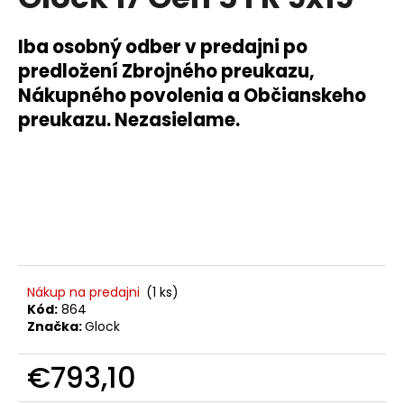
je
á
0,0
z
j
Iba osobný odber v predajni po
5
s
predložení Zbrojného preukazu,
hviezdičiek.
ť
Nákupného povolenia a Občianskeho
?
preukazu. Nezasielame.
HĽADAŤ
O
Nákup na predajni
(1 ks)
d
Kód:
864
p
Značka:
Glock
o
r
€793,10
ú
Jednotková