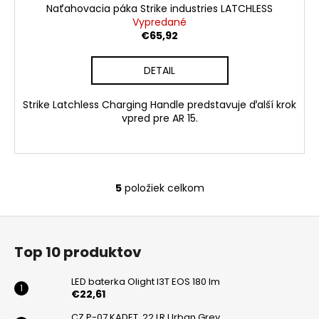
Naťahovacia páka Strike industries LATCHLESS
Vypredané
€65,92
DETAIL
Strike Latchless Charging Handle predstavuje ďalší krok
vpred pre AR 15.
5
položiek celkom
O
v
Z
l
á
á
Top 10 produktov
d
p
a
ä
LED baterka Olight I3T EOS 180 lm
c
t
€22,61
i
i
CZ P-07 KADET .22 LR Urban Grey