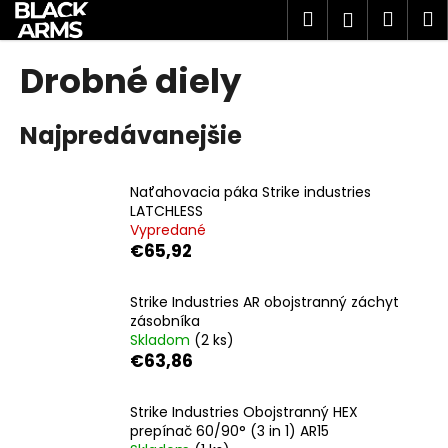
K
Prejsť
Hľadať
Náku
M
Prihlásen
na
o
obsah
Späť
Späť
košík
š
Drobné diely
í
Č
k
Najpredávanejšie
o
p
o
Naťahovacia páka Strike industries
t
LATCHLESS
Vypredané
r
€65,92
e
b
Strike Industries AR obojstranný záchyt
u
zásobníka
j
Skladom
(2 ks)
€63,86
e
t
Strike Industries Obojstranný HEX
e
prepínač 60/90° (3 in 1) AR15
n