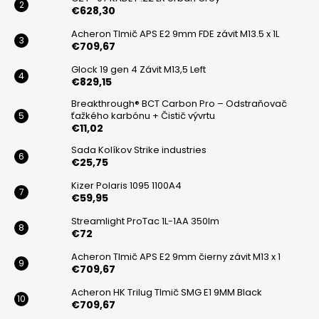
e
€628,30
e
p
r
Acheron Tlmič APS E2 9mm FDE závit M13.5 x 1L
v
€709,67
k
Glock 19 gen 4 Závit M13,5 Left
y
€829,15
v
Breakthrough® BCT Carbon Pro – Odstraňovač
ý
ťažkého karbónu + Čistič vývrtu
p
€11,02
i
Sada Kolíkov Strike industries
s
€25,75
u
Kizer Polaris 1095 1100A4
€59,95
Streamlight ProTac 1L-1AA 350lm
€72
Acheron Tlmič APS E2 9mm čierny závit M13 x 1
€709,67
Acheron HK Trilug Tlmič SMG E1 9MM Black
€709,67