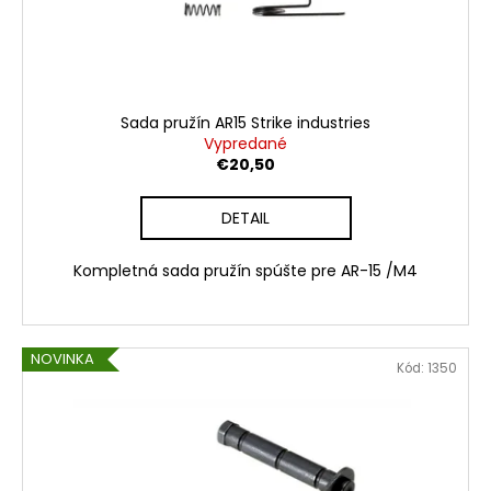
č
d
v
a
u
m
k
e
t
o
Sada pružín AR15 Strike industries
CZ
v
Vypredané
P-
€20,50
07
KADET
.22
DETAIL
LR
URBAN
GREY
Kompletná sada pružín spúšte pre AR-15 /M4
€628,30
NOVINKA
Kód:
1350