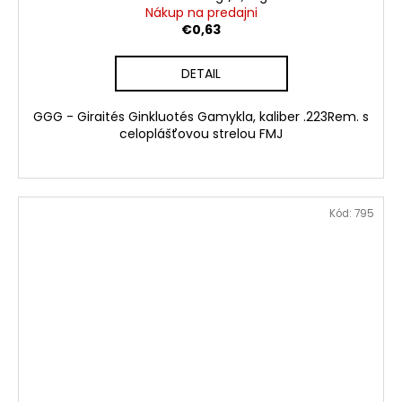
Nákup na predajni
€0,63
DETAIL
GGG - Giraités Ginkluotés Gamykla, kaliber .223Rem. s
celoplášťovou strelou FMJ
Kód:
795