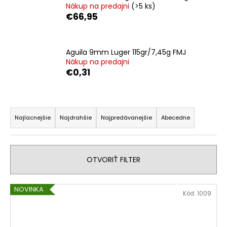
Nákup na predajni
(>5 ks)
á
€66,95
j
s
ť
Aguila 9mm Luger 115gr/7,45g FMJ
Nákup na predajni
?
€0,31
R
a
HĽADAŤ
Najlacnejšie
Najdrahšie
Najpredávanejšie
Abecedne
d
e
n
O
OTVORIŤ FILTER
i
d
p
e
V
NOVINKA
o
Kód:
1009
p
ý
r
r
p
ú
o