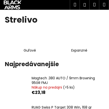
K
Prejsť
Hľadať
Náku
M
Prihlásen
na
o
obsah
Späť
Späť
košík
š
Strelivo
í
Č
k
o
p
o
Guľové
Expanzné
t
r
Najpredávanejšie
e
b
u
Magtech .380 AUTO / 9mm Browning
j
95GR FMJ
Nákup na predajni
(>5 ks)
e
€23,18
t
e
RUAG Swiss P Target 308 Win, 168 gr
n