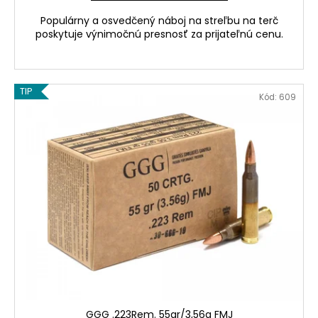
Populárny a osvedčený náboj na streľbu na terč
poskytuje výnimočnú presnosť za prijateľnú cenu.
TIP
Kód:
609
GGG .223Rem. 55gr/3,56g FMJ