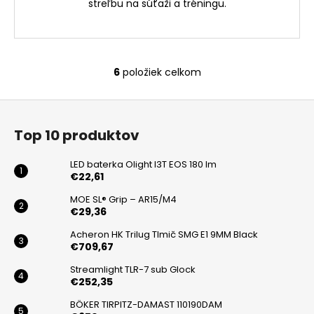
streľbu na súťaži a tréningu.
6
položiek celkom
O
v
Z
l
á
á
Top 10 produktov
d
p
a
ä
LED baterka Olight I3T EOS 180 lm
c
t
€22,61
i
i
MOE SL® Grip – AR15/M4
e
€29,36
e
p
r
Acheron HK Trilug Tlmič SMG E1 9MM Black
v
€709,67
k
Streamlight TLR-7 sub Glock
y
€252,35
v
BÖKER TIRPITZ-DAMAST 110190DAM
ý