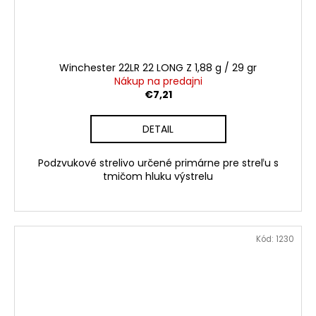
Winchester 22LR 22 LONG Z 1,88 g / 29 gr
Nákup na predajni
€7,21
DETAIL
Podzvukové strelivo určené primárne pre streľu s
tmičom hluku výstrelu
Kód:
1230