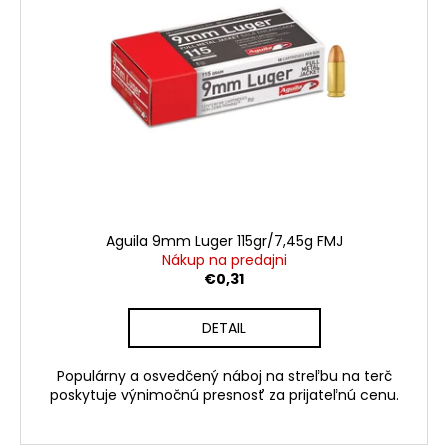
i
č
d
a
s
u
m
p
e
k
r
t
o
o
BÖKER
d
TIRPITZ-
v
u
DAMAST
110190DAM
k
€650
t
Pôvodne:
o
€799
Aguila 9mm Luger 115gr/7,45g FMJ
v
Nákup na predajni
€0,31
DETAIL
Populárny a osvedčený náboj na streľbu na terč
poskytuje výnimočnú presnosť za prijateľnú cenu.