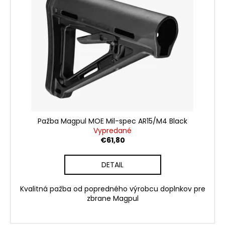
i
č
d
a
s
u
m
p
e
k
r
t
o
o
BÖKER
d
TIRPITZ-
v
u
DAMAST
110190DAM
k
€650
t
Pôvodne:
o
€799
Pažba Magpul MOE Mil-spec AR15/M4 Black
v
Vypredané
€61,80
DETAIL
Kvalitná pažba od popredného výrobcu doplnkov pre
zbrane Magpul