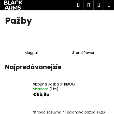
K
Prejsť
Hľadať
Náku
M
Prihlásen
na
o
obsah
Späť
Späť
košík
š
Pažby
í
Č
k
o
p
o
Magpul
Grand Power
t
r
Najpredávanejšie
e
b
u
Sklopná pažba STRIBOG
j
Skladom
(1 ks)
e
€66,85
t
e
Stribog zásuvná 4-polohová pažba s QD
n