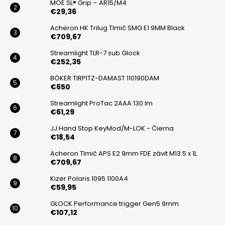
i
MOE SL® Grip – AR15/M4
e
€29,36
e
p
r
Acheron HK Trilug Tlmič SMG E1 9MM Black
v
€709,67
k
Streamlight TLR-7 sub Glock
y
€252,35
v
BÖKER TIRPITZ-DAMAST 110190DAM
ý
€650
p
i
Streamlight ProTac 2AAA 130 lm
€61,29
s
u
JJ Hand Stop KeyMod/M-LOK - Čierna
€18,54
Acheron Tlmič APS E2 9mm FDE závit M13.5 x 1L
€709,67
Kizer Polaris 1095 1100A4
€59,95
GLOCK Performance trigger Gen5 9mm
€107,12