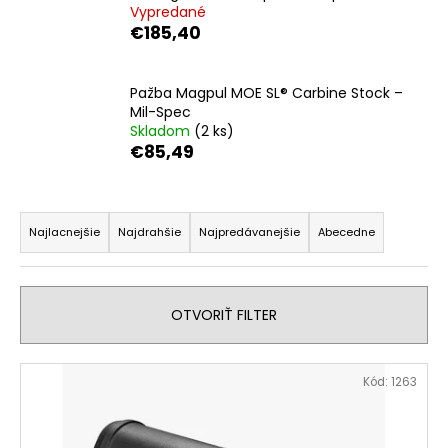
Vypredané
á
€185,40
j
s
Pažba Magpul MOE SL® Carbine Stock –
ť
Mil-Spec
?
Skladom
(2 ks)
€85,49
R
a
HĽADAŤ
Najlacnejšie
Najdrahšie
Najpredávanejšie
Abecedne
d
e
n
O
OTVORIŤ FILTER
i
d
p
e
V
o
Kód:
1263
p
ý
r
r
p
ú
o