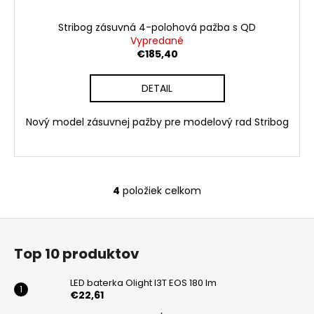
Stribog zásuvná 4-polohová pažba s QD
Vypredané
€185,40
DETAIL
Nový model zásuvnej pažby pre modelový rad Stribog
4
položiek celkom
O
v
Z
l
á
á
Top 10 produktov
d
p
a
ä
LED baterka Olight I3T EOS 180 lm
c
t
€22,61
i