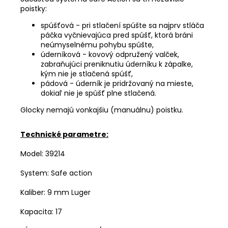
poistky:
spúšťová - pri stlačení spúšte sa najprv stláča
páčka vyčnievajúca pred spúšť, ktorá bráni
neúmyselnému pohybu spúšte,
úderníková - kovový odpružený valček,
zabraňujúci preniknutiu úderníku k zápalke,
kým nie je stlačená spúšť,
pádová - úderník je pridržovaný na mieste,
dokiaľ nie je spúšť plne stlačená.
Glocky nemajú vonkajšiu (manuálnu) poistku.
Technické parametre:
Model: 39214
System: Safe action
Kaliber: 9 mm Luger
Kapacita: 17