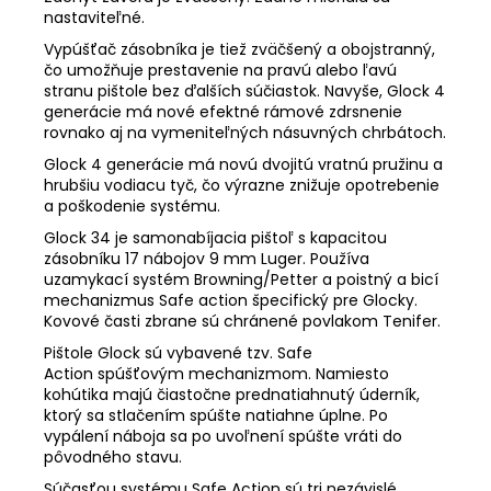
nastaviteľné.
Vypúšťač zásobníka je tiež zväčšený a obojstranný,
čo umožňuje prestavenie na pravú alebo ľavú
stranu pištole bez ďalších súčiastok. Navyše, Glock 4
generácie má nové efektné rámové zdrsnenie
rovnako aj na vymeniteľných násuvných chrbátoch.
Glock 4 generácie má novú dvojitú vratnú pružinu a
hrubšiu vodiacu tyč, čo výrazne znižuje opotrebenie
a poškodenie systému.
Glock 34 je samonabíjacia pištoľ s kapacitou
zásobníku 17 nábojov 9 mm Luger. Používa
uzamykací systém Browning/Petter a poistný a bicí
mechanizmus Safe action špecifický pre Glocky.
Kovové časti zbrane sú chránené povlakom Tenifer.
Pištole Glock sú vybavené tzv. Safe
Action spúšťovým mechanizmom. Namiesto
kohútika majú čiastočne prednatiahnutý úderník,
ktorý sa stlačením spúšte natiahne úplne. Po
vypálení náboja sa po uvoľnení spúšte vráti do
pôvodného stavu.
Súčasťou systému Safe Action sú tri nezávislé