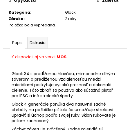
č
Opýtať sa
Zdieľať
a
Kategória
:
Glock
m
Záruka
:
2 roky
e
Položka bola vypredaná…
LED
BATERKA
Popis
Diskusia
OLIGHT
I3T
EOS
K dispozícii aj vo verzii
MOS
180
LM
Glock 34 s predĺženou hlavňou, mimoriadne dlhým
€22,61
záverom a predĺženou vzdialenosťou medzi
mieridlami poskytuje vysokú presnosť a dokonalé
cielenie. Táto zbraň sa používa ako súťažná pistoľ
pre IPSC a iné strelecké športy.
Glock 4 generácie ponúka dva násuvné zadné
chrbáty na pažbičke pištole čo umožňuje strelcovi
upraviť si úchop podľa svojej ruky. Sklon rukoväte je
pritom zachovaný.
Záchyt záveru je zväčšený. Zadné mieridlá sú