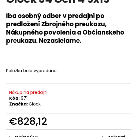
je
á
0,0
z
j
Iba osobný odber v predajni po
5
s
predložení Zbrojného preukazu,
hviezdičiek.
ť
Nákupného povolenia a Občianskeho
?
preukazu. Nezasielame.
Položka bola vypredaná…
HĽADAŤ
Nákup na predajni
O
Kód:
971
d
Značka:
Glock
p
o
€828,12
r
Jednotková
ú
cena: