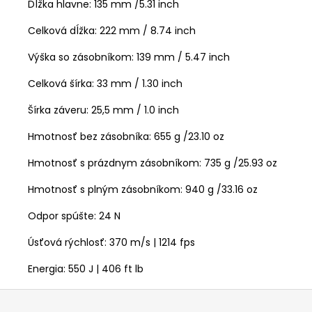
Dĺžka hlavne: 135 mm /5.31 inch
Celková dĺžka: 222 mm / 8.74 inch
Výška so zásobníkom: 139 mm / 5.47 inch
Celková šírka: 33 mm / 1.30 inch
Šírka záveru: 25,5 mm / 1.0 inch
Hmotnosť bez zásobníka: 655 g /23.10 oz
Hmotnosť s prázdnym zásobníkom: 735 g /25.93 oz
Hmotnosť s plným zásobníkom: 940 g /33.16 oz
Odpor spúšte: 24 N
Úsťová rýchlosť: 370 m/s
| 1214 fps
Energia: 550 J | 406 ft lb
Z