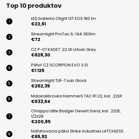
á
Top 10 produktov
p
ä
LED baterka Olight I3T EOS 180 lm
t
€22,61
i
Streamlight ProTac 1L-1AA 350lm
€72
e
CZ P-07 KADET .22 LR Urban Grey
€628,30
Pištoľ CZ SCORPION EVO 3 S1
€1 125
Streamlight TLR-7 sub Glock
€252,35
Malokalibrovka Hammerli TAC R1 22, kal. .22LR
€533,54
Chiappa Little Badger Desert Sand, kal. .22LR,
1/2x28
€200,85
Naťahovacia páka Strike industries LATCHLESS
€65,92