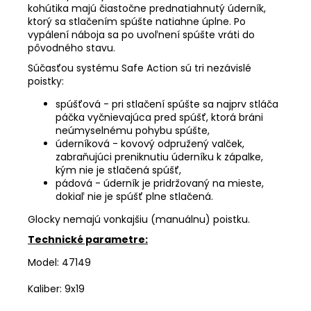
kohútika majú čiastočne prednatiahnutý úderník,
ktorý sa stlačením spúšte natiahne úplne. Po
vypálení náboja sa po uvoľnení spúšte vráti do
pôvodného stavu.
Súčasťou systému Safe Action sú tri nezávislé
poistky:
spúšťová - pri stlačení spúšte sa najprv stláča
páčka vyčnievajúca pred spúšť, ktorá bráni
neúmyselnému pohybu spúšte,
úderníková - kovový odpružený valček,
zabraňujúci preniknutiu úderníku k zápalke,
kým nie je stlačená spúšť,
pádová - úderník je pridržovaný na mieste,
dokiaľ nie je spúšť plne stlačená.
Glocky nemajú vonkajšiu (manuálnu) poistku.
Technické parametre:
Model: 47149
Kaliber:
9x19