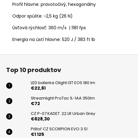
Profil hlavne: pravotočivý, hexagonálny
Odpor spúšte:
~2,5 kg (26 N)
Úsťová rýchlosť: 360 m/s | 1181 fps
Energia na ústí hlavne: 520 J / 383 ft lb
Z
á
Top 10 produktov
p
ä
LED baterka Olight I3T EOS 180 lm
t
€22,61
i
Streamlight ProTac 1L-1AA 350lm
€72
e
CZ P-07 KADET .22 LR Urban Grey
€628,30
Pištoľ CZ SCORPION EVO 3 S1
€1 125