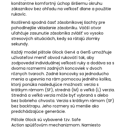
konštantne komfortný úchop širšiemu okruhu
zákazníkov bez ohľadu na veľkosť dlane a použitie
rukavíc.
Rozšírená spodná časť zásobníkovej šachty pre
pohodlnejšie vkladanie zásobníku. Väčší otvor
uľahčuje zasunutie zásobníka zvlášť vo vysoko
stresových situáciách, kedy sa rátajú zlomky
sekundy.
Každý model pištole Glock Gen4 a Gen5 umožňuje
užívateľovi meniť obvod rukovätí tak, aby
zodpovedal individuálnej veľkosti ruky a dodáva sa s
dvoma rozmermi zadných koncoviek v dvoch
rôznych tvaroch. Zadné koncovky sa jednoducho
menia a upevnia na rám pomocou jedného kolíka,
ktorý ponúka nasledujúce možnosti: verzia s
krátkym rámom (SF), stredná (M) a veľká (L) verzia.
Stredná a veľká verzia môže byť vybraná s alebo
bez bobrieho chvosta. Verzia s krátkym rámom (SF)
bez backtrapu. Jeho rozmery sú menšie ako
predchádzajúce generácie.
Pištole Glock sú vybavené tzv. Safe
Action spúšťovým mechanizmom. Namiesto