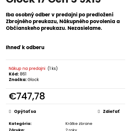
je
á
0,0
z
j
Iba osobný odber v predajni po predložení
5
Zbrojného preukazu, Nákupného povolenia a
s
hviezdičiek.
Občianskeho preukazu. Nezasielame.
ť
?
Ihneď k odberu
HĽADAŤ
Nákup na predajni
(1 ks)
Kód:
861
Značka:
Glock
O
€747,78
d
Jednotková
p
cena:
Opýtať sa
Zdieľať
o
r
Kategória
:
Krátke zbrane
ú
Záruka
:
2 roky