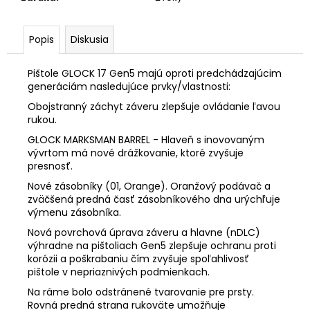
č
a
m
Popis
Diskusia
e
Pištole GLOCK 17 Gen5 majú oproti predchádzajúcim
generáciám nasledujúce prvky/vlastnosti:
NAŤAHOVACIA
PÁKA
Obojstranný záchyt záveru zlepšuje ovládanie ľavou
STRIKE
rukou.
INDUSTRIES
LATCHLESS
GLOCK MARKSMAN BARREL - Hlaveň s inovovaným
vývrtom má nové drážkovanie, ktoré zvyšuje
€65,92
presnosť.
Nové zásobníky (01, Orange). Oranžový podávač a
zväčšená predná časť zásobníkového dna urýchľuje
výmenu zásobníka.
Nová povrchová úprava záveru a hlavne (nDLC)
výhradne na pištoliach Gen5 zlepšuje ochranu proti
korózii a poškrabaniu čím zvyšuje spoľahlivosť
pištole v nepriaznivých podmienkach.
Na ráme bolo odstránené tvarovanie pre prsty.
Rovná predná strana rukoväte umožňuje