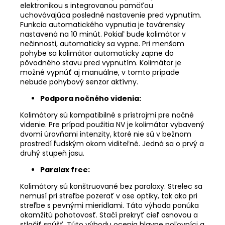
elektronikou s integrovanou pamäťou
uchovávajúca posledné nastavenie pred vypnutím.
Funkcia automatického vypnutia je továrensky
nastavená na 10 minút. Pokiaľ bude kolimátor v
nečinnosti, automaticky sa vypne. Pri menšom
pohybe sa kolimátor automaticky zapne do
pôvodného stavu pred vypnutím. Kolimátor je
možné vypnúť aj manuálne, v tomto prípade
nebude pohybový senzor aktívny.
Podpora nočného videnia:
Kolimátory sú kompatibilné s prístrojmi pre nočné
videnie. Pre prípad použitia NV je kolimátor vybavený
dvomi úrovňami intenzity, ktoré nie sú v bežnom
prostredí ľudským okom viditeľné. Jedná sa o prvý a
druhý stupeň jasu.
Paralax free:
Kolimátory sú konštruované bez paralaxy. Strelec sa
nemusí pri streľbe pozerať v ose optiky, tak ako pri
streľbe s pevnými mieridlami. Táto výhoda ponúka
okamžitú pohotovosť. Stačí prekryť cieľ osnovou a
stlačiť spúšť. Túto výhodu ocenia hlavne poľovníci a