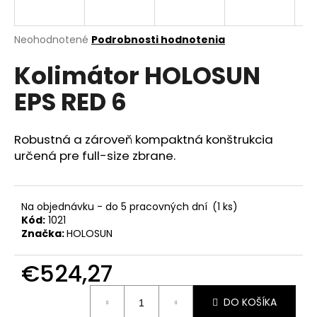
á
j
Priemerné
Neohodnotené
Podrobnosti hodnotenia
s
hodnotenie
Kolimátor HOLOSUN
produktu
ť
je
?
EPS RED 6
0,0
z
5
hviezdičiek.
Robustná a zároveň kompaktná konštrukcia
určená pre full-size zbrane.
HĽADAŤ
Na objednávku - do 5 pracovných dní
(1 ks)
Kód:
1021
O
Značka:
HOLOSUN
d
p
€524,27
o
r
Jednotková
ú
DO KOŠÍKA
cena: