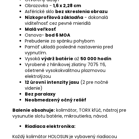
Obrazovka -
1,6 x 2,28 cm
Asférické sklo
bez skreslenia obrazu
Nízkoprofilová základňa
- dokonalá
viditeľnosť cez pevné mieridlá
Malá veľkosť
Osnova-
bod 6 MOA
Prebudenie zo spánku pohybom
Pamäť ukladá posledné nastavenia pred
vypnutím.
Vysoká
výdrž batérie
až
50 000 hodín
Vyrobené z hliníkovej zliatiny 7075 T6,
ošetrené vysokokvalitnou plazmovou
elektrolýzou
12 úrovní intenzity jasu
(2 pre nočné
videnie)
Bez paralaxy
Neobmedzený očný reliéf
Balenie obsahuje:
kolimátor, TORX kľúč, nástroj pre
vysunutie slotu batérie, mikroutierka, návod.
Riadiaca elektronika:
Každý kolimátor HOLOSUN je vybavený riadiacou