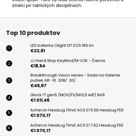
strelci pri taktických disciplínach.
Z
á
Top 10 produktov
p
ä
LED baterka Olight I3T EOS 180 lm
t
€22,61
i
JJ Hand Stop KeyMod/M-LOK - Čierna
€18,54
e
Breakthrough Vision series - Sada na čistenie
pušiek AR -10 .308/ .30/
€45,67
Glock 17 gen5 /MOS/FS/M13,5 left) 9x19
€1 011,46
Acheron HexaLug Tlmič ACS E1 5.56 HexaLug FDE
€1 070,17
Acheron HexaLug Tlmič ACS E1 7.62 HexaLug FDE
€1 070,17