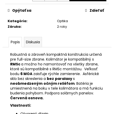
č
a
Opýtať sa
Zdieľať
m
e
Kategória
:
Optika
Záruka
:
2 roky
STREAMLIGHT
PROTAC
RAIL
Popis
Diskusia
MOUNT
2
Robustná a zároveň kompaktná konštrukcia určená
€211,05
pre full-size zbrane. Kolimátor je kompatibilný s
RMSc
a možno ho namontovať na všetky zbrane,
ktoré sú kompatibilné s RMSc montážou. Veľkosť
bodu
6 MOA
zaisťuje rýchle zamierenie. Asférické
sklo bez skreslenia a
bez
paralaxy
s
neobmedzeným
očným reliéfom
. Batéria je
umiestnená na boku v tele kolimátora a má funkciu
budenia pohybom. Podpora solárnych panelov.
Červená osnova.
Vlastnosti:
Otvorený dizajn