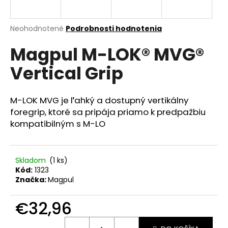
á
j
Priemerné
Neohodnotené
Podrobnosti hodnotenia
s
hodnotenie
Magpul M-LOK® MVG®
produktu
ť
je
?
Vertical Grip
0,0
z
5
hviezdičiek.
M-LOK MVG je ľahký a dostupný vertikálny
foregrip, ktoré sa pripája priamo k predpažbiu
HĽADAŤ
kompatibilným s M-LO
Skladom
(1 ks)
O
Kód:
1323
d
Značka:
Magpul
p
o
€32,96
r
ú
Jednotková