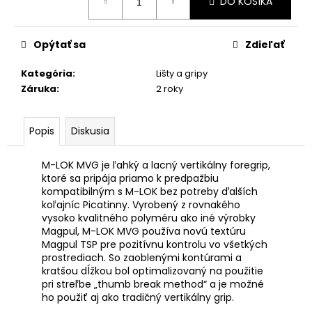
č
DO KOŠÍKA
cena:
a
m
Opýtať sa
Zdieľať
e
Kategória
:
Lišty a gripy
ACHERON
Záruka
:
2 roky
TLMIČ
APS
E2
Popis
Diskusia
9MM
FDE
ZÁVIT
M-LOK MVG je ľahký a lacný vertikálny foregrip,
M13.5
ktoré sa pripája priamo k predpažbiu
X
kompatibilným s M-LOK bez potreby ďalších
1L
koľajníc Picatinny. Vyrobený z rovnakého
€709,67
vysoko kvalitného polyméru ako iné výrobky
Magpul, M-LOK MVG používa novú textúru
Magpul TSP pre pozitívnu kontrolu vo všetkých
prostrediach. So zaoblenými kontúrami a
kratšou dĺžkou bol optimalizovaný na použitie
pri streľbe „thumb break method“ a je možné
ho použiť aj ako tradičný vertikálny grip.