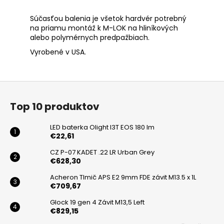
Súčasťou balenia je všetok hardvér potrebný
na priamu montáž k M-LOK na hliníkových
alebo polymérnych predpažbiach.
Vyrobené v USA.
Z
á
Top 10 produktov
p
ä
LED baterka Olight I3T EOS 180 lm
t
€22,61
i
CZ P-07 KADET .22 LR Urban Grey
€628,30
e
Acheron Tlmič APS E2 9mm FDE závit M13.5 x 1L
€709,67
Glock 19 gen 4 Závit M13,5 Left
€829,15