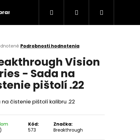
Hľadať
Prihlásenie
Nákupný
braní
Kontakty
Blog
Obchodné podmie
košík
erné
dnotené
Podrobnosti hodnotenia
tenie
eakthrough Vision
ktu
ries - Sada na
stenie pištolí .22
ičiek.
na čistenie pištolí kalibru .22
Nasledujúce
adom
Kód:
Značka:
)
573
Breakthrough