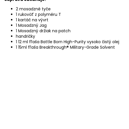
2 mosadzné tyče
1 rukoväť z polyméru T
1 kartáč na vývrt
1 Mosadzný Jag
1 Mosadzný držiak na patch
handričky
1 12 ml fľaša Battle Born High-Purity vysoko čistý olej
1 15ml fľaša Breakthrough® Military-Grade Solvent