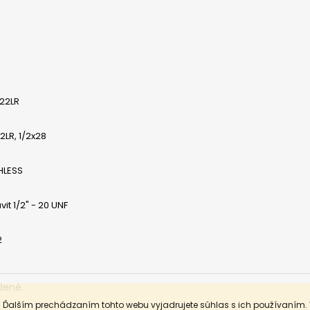
.22LR
2LR, 1/2x28
HLESS
it 1/2" - 20 UNF
2
dené.
. Ďalším prechádzaním tohto webu vyjadrujete súhlas s ich používaním.