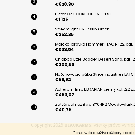
€628,30
Pištoľ CZ SCORPION EVO 3 S1
€1 125
Streamlight TLR-7 sub Glock
€252,35
Malokalibrovka Hammerli TAC R1 22, kal. 
€533,54
Chiappa Little Badger Desert Sand, kal. .2
€200,85
Naťahovacia páka Strike industries LATC
€65,92
Acheron Tlmič LIBRARIAN čierny kal. .22 záv
€483,07
Zatvárací nôž Byrd BY04P2 Meadowlark 
€40,79
Copyright 2026
BLACKARMS
. Všetky práva vyhra
Tento web používa súbory cookie