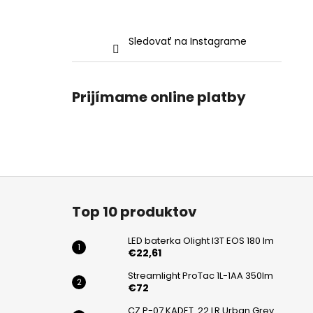
Sledovať na Instagrame
Prijímame online platby
Z
á
Top 10 produktov
p
ä
LED baterka Olight I3T EOS 180 lm
t
€22,61
i
Streamlight ProTac 1L-1AA 350lm
€72
e
CZ P-07 KADET .22 LR Urban Grey