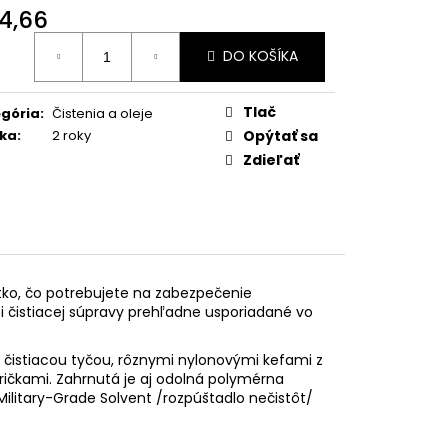
.22 LR URBAN GREY
4,66
otková
DO KOŠÍKA
:
Tlač
gória
:
Čistenia a oleje
ka
:
2 roky
Opýtať sa
Zdieľať
tko, čo potrebujete na zabezpečenie
i čistiacej súpravy prehľadne usporiadané vo
u čistiacou tyčou, rôznymi nylonovými kefami z
dričkami. Zahrnutá je aj odolná polymérna
ilitary-Grade Solvent /rozpúštadlo nečistôt/