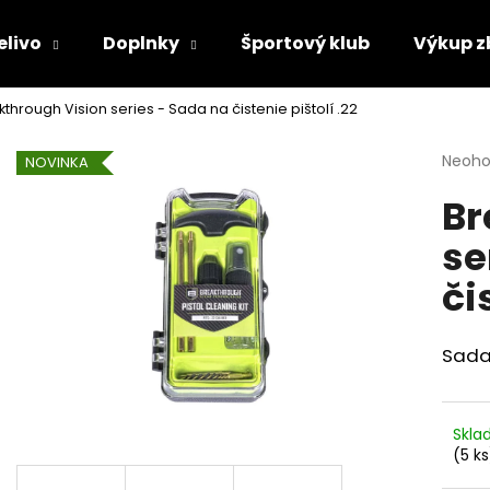
elivo
Doplnky
Športový klub
Výkup z
through Vision series - Sada na čistenie pištolí .22
Čo potrebujete nájsť?
Priem
Neoho
NOVINKA
hodno
Br
produ
HĽADAŤ
je
se
0,0
z
či
5
Odporúčame
hviezd
Sada 
Skl
(5 ks