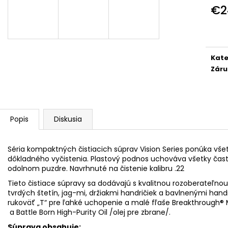
STREAMLIGHT PROTAC 1L-1AA 350LM
CZ P-07 KADET 
€2
€72
€628,30
Jedn
cena
Kate
Záru
Popis
Diskusia
Séria kompaktných čistiacich súprav Vision Series ponúka vše
dôkladného vyčistenia. Plastový podnos uchováva všetky čast
odolnom puzdre. Navrhnuté na čistenie kalibru .22
Tieto čistiace súpravy sa dodávajú s kvalitnou rozoberateľno
tvrdých štetín, jag-mi, držiakmi handričiek a bavlnenými han
rukoväť „T“ pre ľahké uchopenie a malé fľaše Breakthrough® M
a Battle Born High-Purity Oil /olej pre zbrane/.
Súprava obsahuje: