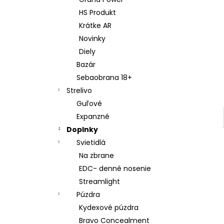
LED BATERKA OLIGHT I3T EOS 180 LM
HS Produkt
€22,61
Krátke AR
Novinky
Diely
Bazár
Sebaobrana 18+
Strelivo
Guľové
Expanzné
Doplnky
Svietidlá
Na zbrane
EDC- denné nosenie
Streamlight
Púzdra
Kydexové púzdra
Bravo Concealment