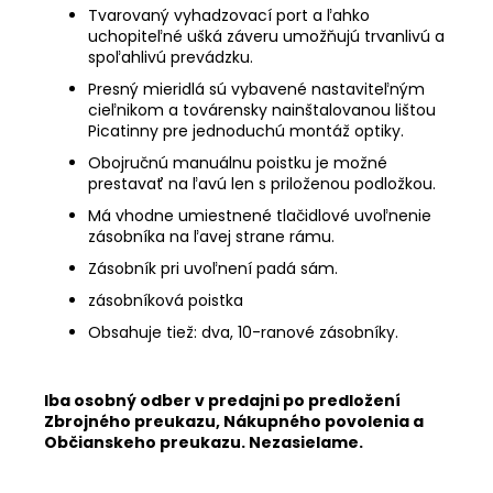
Tvarovaný vyhadzovací port a ľahko
uchopiteľné ušká záveru umožňujú trvanlivú a
spoľahlivú prevádzku.
Presný mieridlá sú vybavené nastaviteľným
cieľnikom a továrensky nainštalovanou lištou
Picatinny pre jednoduchú montáž optiky.
Obojručnú manuálnu poistku je možné
prestavať na ľavú len s priloženou podložkou.
Má vhodne umiestnené tlačidlové uvoľnenie
zásobníka na ľavej strane rámu.
Zásobník pri uvoľnení padá sám.
zásobníková poistka
Obsahuje tiež: dva, 10-ranové zásobníky.
Iba osobný odber v predajni po predložení
Zbrojného preukazu, Nákupného povolenia a
Občianskeho preukazu. Nezasielame.