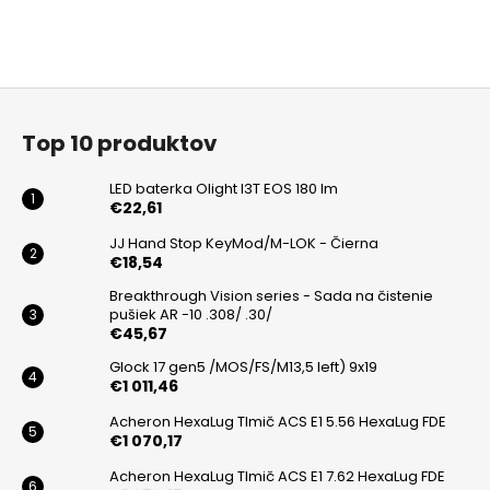
Z
á
Top 10 produktov
p
ä
LED baterka Olight I3T EOS 180 lm
t
€22,61
i
JJ Hand Stop KeyMod/M-LOK - Čierna
€18,54
e
Breakthrough Vision series - Sada na čistenie
pušiek AR -10 .308/ .30/
€45,67
Glock 17 gen5 /MOS/FS/M13,5 left) 9x19
€1 011,46
Acheron HexaLug Tlmič ACS E1 5.56 HexaLug FDE
€1 070,17
Acheron HexaLug Tlmič ACS E1 7.62 HexaLug FDE