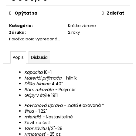
č
Jednotková
a
cena:
Opýtať sa
Zdieľať
m
e
Kategória
:
Krátke zbrane
Záruka
:
2 roky
BREAKTHROUGH
Položka bola vypredaná…
VISION
SERIES
-
Popis
Diskusia
SADA
NA
ČISTENIE
Kapacita
10+1
PUŠIEK
Materiál prijímača -
hliník
AR
Dĺžka hlavne
4,40"
-10
Rám rukoväte -
Polymér
.308/
.30/
Gripy
v štýle 1911
€45,67
Povrchová úprava - Zlatá
eloxovaná *
šírka -
1,22"
mieridlá -
Nastaviteľné
Závit na ústí
Vzor závitu
1/2"-28
Hmotnosť -
25 oz.