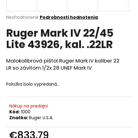
á
j
Priemerné
Neohodnotené
Podrobnosti hodnotenia
s
hodnotenie
Ruger Mark IV 22/45
produktu
ť
je
?
Lite 43926, kal. .22LR
0,0
z
5
hviezdičiek.
Malokalibrová pištol Ruger Mark IV kaliber 22
LR so závitom 1/2x 28 UNEF Mark IV
HĽADAŤ
Položka bola vypredaná…
O
d
Nákup na predajni
p
Kód:
1000
o
Značka:
Ruger U.S.A.
r
ú
€833,79