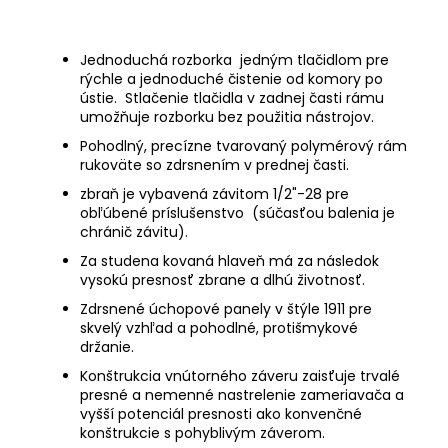
Jednoduchá rozborka jedným tlačidlom pre
rýchle a jednoduché čistenie od komory po
ústie.
Stlačenie tlačidla v zadnej časti rámu
umožňuje rozborku bez použitia nástrojov.
Pohodlný, precízne tvarovaný polymérový rám
rukoväte so zdrsnením v prednej časti.
zbraň je vybavená závitom 1/2"-28 pre
obľúbené príslušenstvo
(súčasťou balenia je
chránič závitu).
Za studena kovaná hlaveň má za následok
vysokú presnosť zbrane a dlhú životnosť.
Zdrsnené úchopové panely v štýle 1911 pre
skvelý vzhľad a pohodlné, protišmykové
držanie.
Konštrukcia vnútorného záveru zaisťuje trvalé
presné a nemenné nastrelenie zameriavača a
vyšší potenciál presnosti ako konvenčné
konštrukcie s pohyblivým záverom.