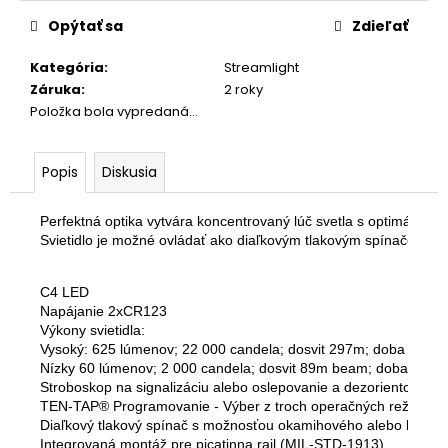
č
cena:
a
Opýtať sa
Zdieľať
m
e
Kategória
:
Streamlight
Záruka
:
2 roky
Položka bola vypredaná…
ACHERON
TLMIČ
APS
Popis
Diskusia
E2
9MM
ČIERNY
Perfektná optika vytvára koncentrovaný lúč svetla s optimálnym 
ZÁVIT
Svietidlo je možné ovládať ako diaľkovým tlakovým spínačom,
M13
X
1
C4 LED

€709,67
Napájanie 2xCR123

Výkony svietidla:

Vysoký: 625 lúmenov; 22 000 candela; dosvit 297m; doba použiti
Nízky 60 lúmenov; 2 000 candela; dosvit 89m beam; doba použit
Stroboskop na signalizáciu alebo oslepovanie a dezorientovanie

TEN-TAP® Programovanie - Výber z troch operačných režimov: 1.
Diaľkový tlakový spínač s možnosťou okamihového alebo konštan
Integrovaná montáž pre picatinna rail (MIL-STD-1913)
