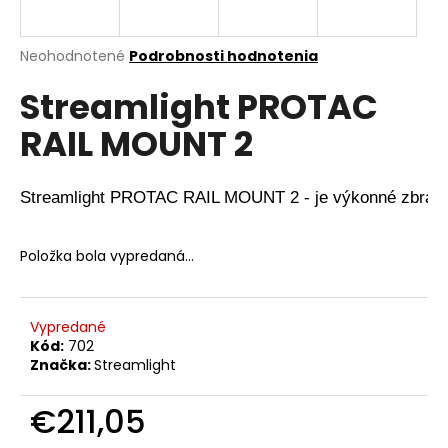
A
á
j
R
Priemerné
Neohodnotené
Podrobnosti hodnotenia
s
hodnotenie
Streamlight PROTAC
produktu
M
ť
je
?
RAIL MOUNT 2
0,0
O
z
5
hviezdičiek.
Streamlight PROTAC RAIL MOUNT 2 - je výkonné zbraňov
HĽADAŤ
Položka bola vypredaná…
O
Vypredané
d
Kód:
702
p
Značka:
Streamlight
o
r
€211,05
ú
Jednotková