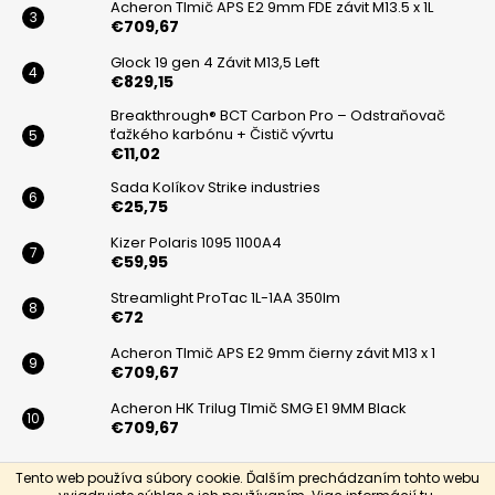
Acheron Tlmič APS E2 9mm FDE závit M13.5 x 1L
€709,67
Glock 19 gen 4 Závit M13,5 Left
€829,15
Breakthrough® BCT Carbon Pro – Odstraňovač
ťažkého karbónu + Čistič vývrtu
€11,02
Sada Kolíkov Strike industries
€25,75
Kizer Polaris 1095 1100A4
€59,95
Streamlight ProTac 1L-1AA 350lm
€72
Acheron Tlmič APS E2 9mm čierny závit M13 x 1
€709,67
Acheron HK Trilug Tlmič SMG E1 9MM Black
€709,67
Tento web používa súbory cookie. Ďalším prechádzaním tohto webu
Vytvoril Shoptet