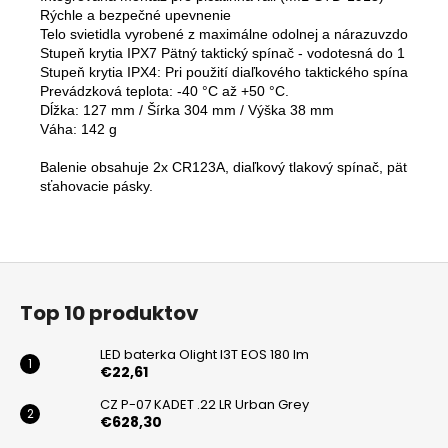
Rýchle a bezpečné upevnenie

Telo svietidla vyrobené z maximálne odolnej a nárazuvzdornej zl
Stupeň krytia IPX7 Pätný taktický spínač - vodotesná do 1 metra
Stupeň krytia IPX4: Pri použití diaľkového taktického spínača

Prevádzková teplota: -40 °C až +50 °C.

Dĺžka: 127 mm / Šírka 304 mm / Výška 38 mm

Balenie obsahuje 2x CR123A, diaľkový tlakový spínač, pätný takti
sťahovacie pásky.
Z
á
Top 10 produktov
p
ä
LED baterka Olight I3T EOS 180 lm
t
€22,61
i
CZ P-07 KADET .22 LR Urban Grey
€628,30
e