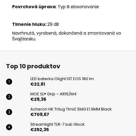
Povrchová
úprava
: Typ III eloxonovanie
Tlmenie hluku:
29 dB
Navrhnutá, vyrobená, dokončená a zmontovaná vo
Švajčiarsku.
Z
á
Top 10 produktov
p
ä
LED baterka Olight I3T EOS 180 lm
t
€22,61
i
MOE SL® Grip – AR15/M4
€29,36
e
Acheron HK Trilug Tlmič SMG E1 9MM Black
€709,67
Streamlight TLR-7 sub Glock
€252,35