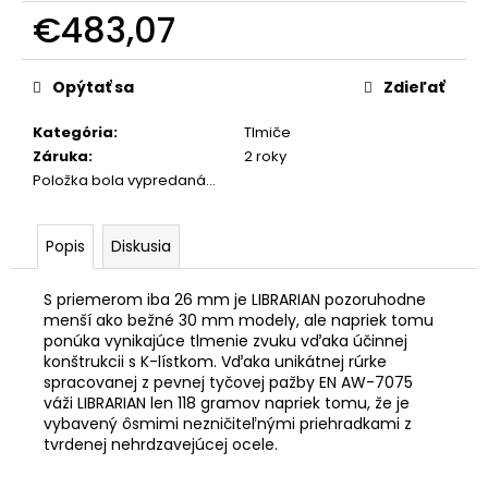
č
€483,07
a
m
Jednotková
e
cena:
Opýtať sa
Zdieľať
Kategória
:
Tlmiče
LED
BATERKA
Záruka
:
2 roky
OLIGHT
Položka bola vypredaná…
I3T
EOS
180
Popis
Diskusia
LM
€22,61
S priemerom iba 26 mm je LIBRARIAN pozoruhodne
menší ako bežné 30 mm modely, ale napriek tomu
ponúka vynikajúce tlmenie zvuku vďaka účinnej
konštrukcii s K-lístkom. Vďaka unikátnej rúrke
spracovanej z pevnej tyčovej pažby EN AW-7075
váži LIBRARIAN len 118 gramov napriek tomu, že je
vybavený ôsmimi nezničiteľnými priehradkami z
tvrdenej nehrdzavejúcej ocele.