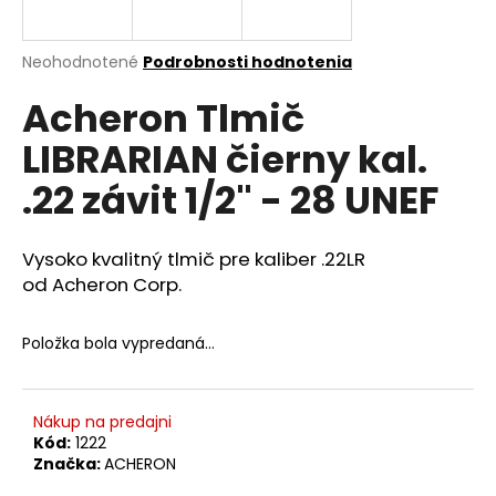
á
j
Priemerné
Neohodnotené
Podrobnosti hodnotenia
s
hodnotenie
Acheron Tlmič
produktu
ť
je
?
LIBRARIAN čierny kal.
0,0
z
.22 závit 1/2" - 28 UNEF
5
hviezdičiek.
Vysoko kvalitný tlmič pre kaliber .22LR
HĽADAŤ
od
Acheron Corp
.
Položka bola vypredaná…
O
d
p
Nákup na predajni
o
Kód:
1222
r
Značka:
ACHERON
ú