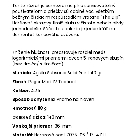
Tento zázrak je samozrejme plne servisovateľný
používateľom a priečky sú odolné voči všetkým
bežným čistiacim rozpúšťadlám vrátane "The Dip".
Udržiavať okrajový tlmič hluku v čistote nebolo nikdy
jednoduchšie. Súčasťou balenia je jeden kľúč na
demontáž koncového uzáveru.
Zníženie hlučnosti predstavuje rozdiel medzi
logaritmickými priemermi dvoch 5-ranových skupín
(bez tlmiča/ s tlmičom).
Munícia
: Aguila Subsonic Solid Point 40 gr
Zbraň
: Ruger Mark IV Tactical
Kaliber
: .22 lr
Spôsob uchytenia
: Priamo na hlaveň
Hmotnosť
: 118 g
Celková dĺžka
: 143 mm
Vonkajší priemer
: 36 mm
Materiál
: Nerezová oceľ 7075-T6 / 17-4 PH