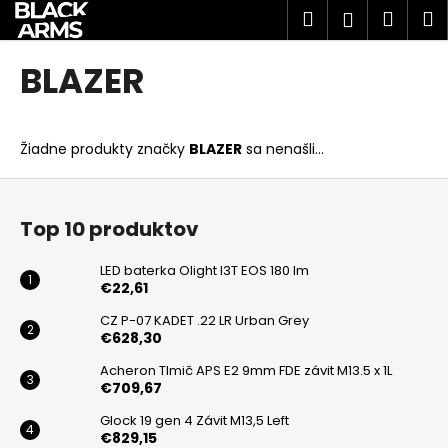
K
Prejsť
Hľadať
Náku
M
Prihlásen
na
o
obsah
Späť
Späť
košík
š
BLAZER
í
Č
k
o
Žiadne produkty značky
BLAZER
sa nenašli...
p
o
Z
t
á
Top 10 produktov
r
p
e
ä
LED baterka Olight I3T EOS 180 lm
b
t
€22,61
u
i
CZ P-07 KADET .22 LR Urban Grey
j
€628,30
e
e
Acheron Tlmič APS E2 9mm FDE závit M13.5 x 1L
€709,67
t
e
Glock 19 gen 4 Závit M13,5 Left
€829,15
n