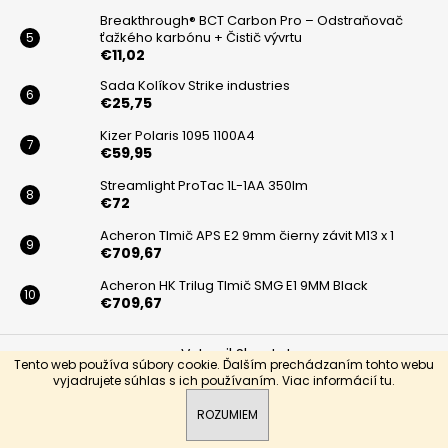
á
Breakthrough® BCT Carbon Pro – Odstraňovač
ťažkého karbónu + Čistič vývrtu
j
€11,02
s
Sada Kolíkov Strike industries
ť
€25,75
?
Kizer Polaris 1095 1100A4
€59,95
Streamlight ProTac 1L-1AA 350lm
€72
HĽADAŤ
Acheron Tlmič APS E2 9mm čierny závit M13 x 1
€709,67
Acheron HK Trilug Tlmič SMG E1 9MM Black
€709,67
O
d
Vytvoril Shoptet
p
Tento web používa súbory cookie. Ďalším prechádzaním tohto webu
o
vyjadrujete súhlas s ich používaním. Viac informácií
tu
.
Copyright 2026
BLACKARMS
. Všetky práva vyhradené.
r
ROZUMIEM
ú