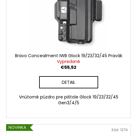
o
r
á
d
o
j
u
d
s
k
u
ť
t
k
?
o
t
v
o
Bravo Concealment IWB Glock 19/23/32/45 Pravák
v
Vypredané
€55,52
HĽADAŤ
DETAIL
O
Vnútorné púzdro pre pištole Glock 19/23/32/45
Gen3/4/5
d
p
o
r
NOVINKA
ú
Kód:
1374