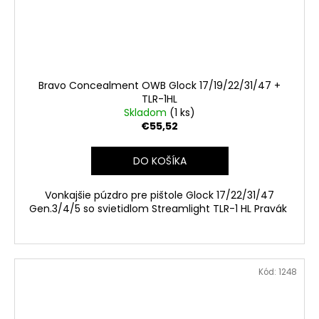
Bravo Concealment OWB Glock 17/19/22/31/47 +
TLR-1HL
Skladom
(1 ks)
€55,52
DO KOŠÍKA
Vonkajšie púzdro pre pištole Glock 17/22/31/47
Gen.3/4/5 so svietidlom Streamlight TLR-1 HL Pravák
Kód:
1248