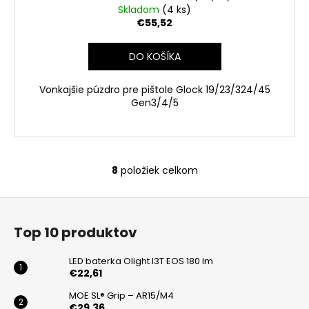
Skladom
(4 ks)
€55,52
DO KOŠÍKA
Vonkajšie púzdro pre pištole Glock 19/23/324/45
Gen3/4/5
8
položiek celkom
O
v
Z
l
á
á
Top 10 produktov
d
p
a
ä
LED baterka Olight I3T EOS 180 lm
c
t
€22,61
i
i
MOE SL® Grip – AR15/M4
e
€29,36