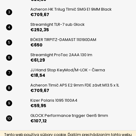
e
p
r
Acheron HK Trilug Tlmič SMG E1 9MM Black
v
€709,67
k
Streamlight TLR-7 sub Glock
y
€252,35
v
BÖKER TIRPITZ-DAMAST 110190DAM
ý
€650
p
i
Streamlight ProTac 2AAA 130 lm
€61,29
s
u
JJ Hand Stop KeyMod/M-LOK - Čierna
€18,54
Acheron Tlmič APS E2 9mm FDE závit M13.5 x 1L
€709,67
Kizer Polaris 1095 1100A4
€59,95
GLOCK Performance trigger Gen5 9mm
€107,12
Tento web používa súbory cookie. Ďalším prechádzaním tohto webu