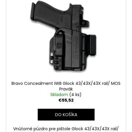
č
a
m
e
STREAMLIGHT
PROTAC
2AAA
130
LM
€61,29
Bravo Concealment IWB Glock 43/43X/43X rail/ MOS
Pravák
Skladom
(4 ks)
€55,52
DO KOŠÍKA
Vnútorné púzdro pre pištole Glock 43/43X/43X rail/