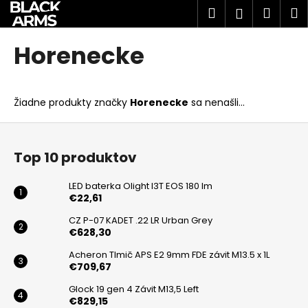
K
Prejsť
Hľadať
Náku
M
Prihlásen
na
o
obsah
Späť
Späť
košík
š
Horenecke
í
Č
k
o
Žiadne produkty značky
Horenecke
sa nenašli...
p
o
Z
t
á
Top 10 produktov
r
p
e
ä
LED baterka Olight I3T EOS 180 lm
b
t
€22,61
u
i
CZ P-07 KADET .22 LR Urban Grey
j
€628,30
e
e
Acheron Tlmič APS E2 9mm FDE závit M13.5 x 1L
€709,67
t
e
Glock 19 gen 4 Závit M13,5 Left
€829,15
n