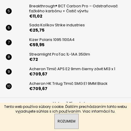
á
Breakthrough® BCT Carbon Pro – Odstraňovač
ťažkého karbónu + Čistič vývrtu
j
€11,02
s
Sada Kolíkov Strike industries
ť
€25,75
?
Kizer Polaris 1095 1100A4
€59,95
Streamlight ProTac 1L-1AA 350lm
€72
HĽADAŤ
Acheron Tlmič APS E2 9mm čierny závit M13 x 1
€709,67
Acheron HK Trilug Tlmič SMG E1 9MM Black
€709,67
O
d
Vytvoril Shoptet
p
Tento web používa súbory cookie. Ďalším prechádzaním tohto webu
o
vyjadrujete súhlas s ich používaním. Viac informácií
tu
.
Copyright 2026
BLACKARMS
. Všetky práva vyhradené.
r
ROZUMIEM
ú