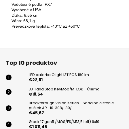
Vodotesné podľa IPX7

Vyrobené v USA

Dĺžka: 6,55 cm

Váha: 68,1 g

Prevádzková teplota: -40°C až +50°C
Z
á
Top 10 produktov
p
ä
LED baterka Olight I3T EOS 180 lm
t
€22,61
i
JJ Hand Stop KeyMod/M-LOK - Čierna
€18,54
e
Breakthrough Vision series - Sada na čistenie
pušiek AR -10 .308/ .30/
€45,67
Glock 17 gen5 /MOS/FS/M13,5 left) 9x19
€1 011,46