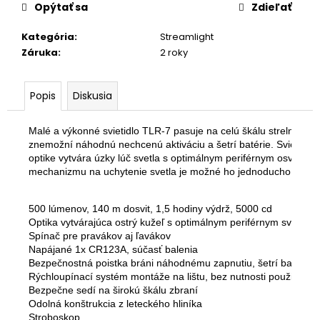
č
Opýtať sa
Zdieľať
a
m
Kategória
:
Streamlight
e
Záruka
:
2 roky
ACHERON
Popis
Diskusia
HEXALUG
TLMIČ
ACS
Malé a výkonné svietidlo TLR-7 pasuje na celú škálu strelných zb
E1
znemožní náhodnú nechcenú aktiváciu a šetrí batérie. Svietidlo 
5.56
optike vytvára úzky lúč svetla s optimálnym periférnym osvetle
HEXALUG
mechanizmu na uchytenie svetla je možné ho jednoducho pripojiť
FDE
€1
070,17
500 lúmenov, 140 m dosvit, 1,5 hodiny výdrž, 5000 cd

Optika vytvárajúca ostrý kužeľ s optimálnym periférnym svetlom

Spínač pre pravákov aj ľavákov

Napájané 1x CR123A, súčasť balenia

Bezpečnostná poistka bráni náhodnému zapnutiu, šetrí batériu

Rýchloupínací systém montáže na lištu, bez nutnosti použiť akék
Bezpečne sedí na širokú škálu zbraní

Odolná konštrukcia z leteckého hliníka

Stroboskop
