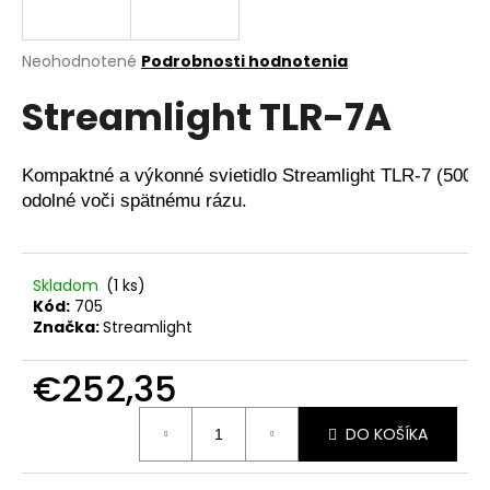
A
á
j
R
Priemerné
Neohodnotené
Podrobnosti hodnotenia
s
hodnotenie
Streamlight TLR-7A
produktu
M
ť
je
?
0,0
O
z
Kompaktné a výkonné svietidlo Streamlight TLR-7 (500 lú
5
odolné voči spätnému rázu.
hviezdičiek.
HĽADAŤ
Skladom
(1 ks)
Kód:
705
Značka:
Streamlight
O
d
€252,35
p
Jednotková
o
DO KOŠÍKA
cena:
r
ú