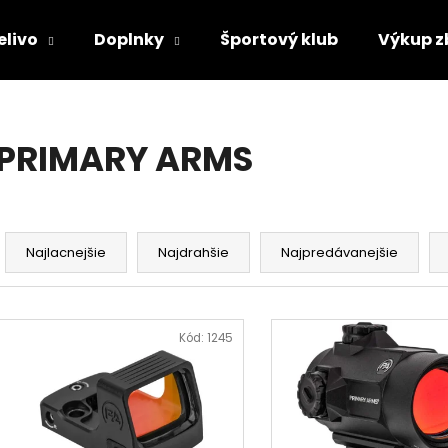
elivo
Doplnky
Športový klub
Výkup z
Čo potrebujete nájsť?
PRIMARY ARMS
HĽADAŤ
R
a
Najlacnejšie
Najdrahšie
Najpredávanejšie
Odporúčame
d
e
V
n
ý
Kód:
1245
i
p
e
i
p
s
r
p