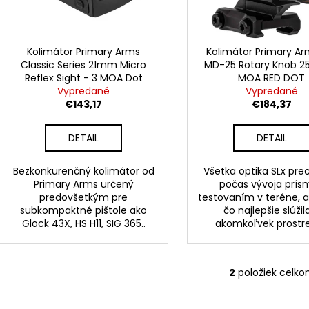
STREAMLIGHT PROTAC 1L-1AA 350LM
CZ P-07 KADET 
o
r
€72
€628,30
d
o
u
d
Kolimátor Primary Arms
Kolimátor Primary Ar
k
Classic Series 21mm Micro
MD-25 Rotary Knob 
u
Reflex Sight - 3 MOA Dot
MOA RED DOT
t
k
Vypredané
Vypredané
o
t
€143,17
€184,37
v
o
DETAIL
DETAIL
v
Bezkonkurenčný kolimátor od
Všetka optika SLx pr
Primary Arms určený
počas vývoja prís
predovšetkým pre
testovaním v teréne, 
subkompaktné pištole ako
čo najlepšie slúžil
Glock 43X, HS H11, SIG 365..
akomkoľvek prostr
2
položiek celk
O
v