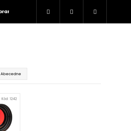
Hľadať
Prihlásenie
Nákupný
braní
Kontakty
Blog
Obchodné podmie
košík
Abecedne
Kód:
1242
Nasledujúce