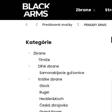
K
Prejsť
na
o
Zbrane
Str
obsah
Späť
Späť
š
do
do
í
Domov
Predávané značky
PRIMARY ARMS
k
obchodu
obchodu
B
o
Kategórie
Preskočiť
č
kategórie
n
Zbrane
ý
Tlmiče
p
Dlhé zbrane
a
Samonabíjacie guľovnice
n
Krátke zbrane
e
Glock
l
Ruger
Heckler&Koch
Česká zbrojovka
Grand Power