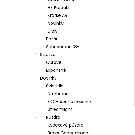
LED BATERKA OLIGHT I3T EOS 180 LM
HS Produkt
€22,61
Krátke AR
Novinky
Diely
Bazár
Sebaobrana 18+
Strelivo
Guľové
Expanzné
Doplnky
Svietidlá
Na zbrane
EDC- denné nosenie
Streamlight
Púzdra
Kydexové púzdra
Bravo Concealment