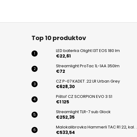
Z
á
Top 10 produktov
p
ä
LED baterka Olight I3T EOS 180 lm
t
€22,61
i
Streamlight ProTac 1L-1AA 350lm
€72
e
CZ P-07 KADET .22 LR Urban Grey
€628,30
Pištoľ CZ SCORPION EVO 3 S1
€1 125
Streamlight TLR-7 sub Glock
€252,35
Malokalibrovka Hammerli TAC R1 22, kal. 
€533,54