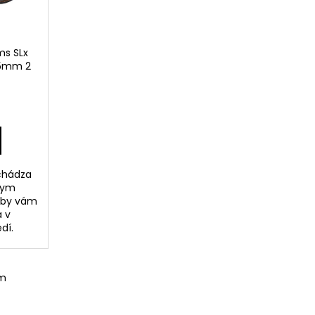
.22 LR URBAN GREY
ms SLx
25mm 2
echádza
nym
aby vám
a v
edí.
om