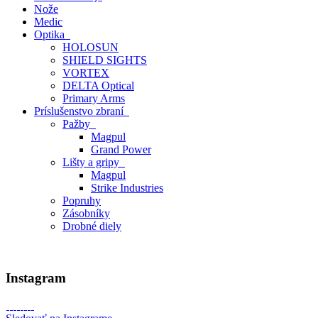
Tlmiče
Dlhé zbrane
Samonabíjacie guľovnice
Krátke zbrane
Glock
Ruger
Heckler&Koch
Česká zbrojovka
Grand Power
HS Produkt
Krátke AR
Novinky
Diely
Bazár
Sebaobrana 18+
Strelivo
Guľové
Expanzné
Doplnky
Svietidlá
Na zbrane