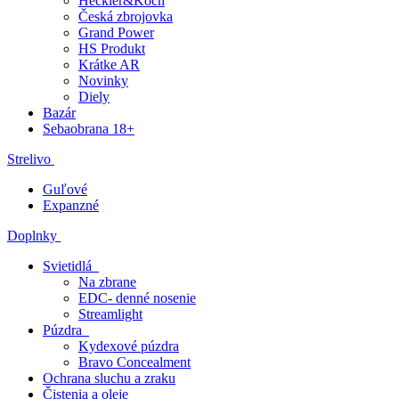
Čistenia a oleje
Nože
Medic
Optika
Príslušenstvo zbraní
Športový klub
Výkup zbraní
Kontakty
Blog
Obchodné podmienky
Prihlásenie
Viac
Hľadať
Nákupný košík
Menu
Prihlásenie
Domov
/
Zbrane
/
Tlmiče
/
Acheron Tlmič APS E2 9mm čierny závit
Bočný panel
Preskočiť kategórie
Kategórie
Zbrane