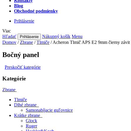
Zbrane
Tlmiče
Dlhé zbrane
Krátke zbrane
Bazár
Sebaobrana 18+
Strelivo
Guľové
Expanzné
Doplnky
Svietidlá
Púzdra
Ochrana sluchu a zraku