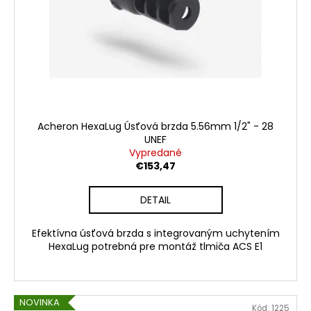
o
r
á
d
o
j
u
d
s
k
u
ť
t
k
?
o
t
v
o
Acheron HexaLug Úsťová brzda 5.56mm 1/2" - 28
v
UNEF
Vypredané
HĽADAŤ
€153,47
DETAIL
O
Efektívna úsťová brzda s integrovaným uchytením
d
HexaLug potrebná pre montáž tlmiča ACS E1
p
o
r
ú
NOVINKA
Kód:
1225