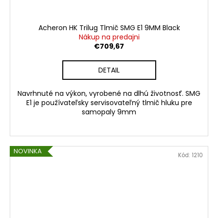
Acheron HK Trilug Tlmič SMG E1 9MM Black
Nákup na predajni
€709,67
DETAIL
Navrhnuté na výkon, vyrobené na dlhú životnosť. SMG
E1 je používateľsky servisovateľný tlmič hluku pre
samopaly 9mm
NOVINKA
Kód:
1210