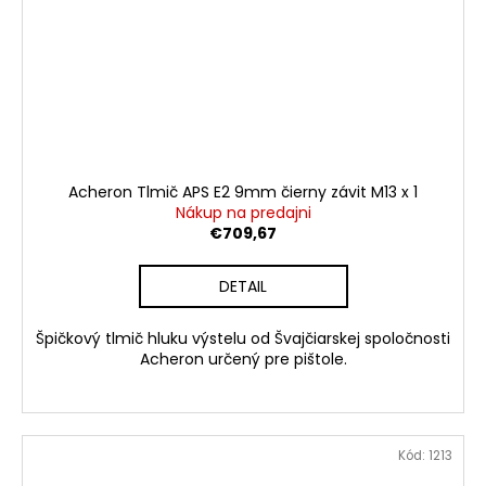
Acheron Tlmič APS E2 9mm čierny závit M13 x 1
Nákup na predajni
€709,67
DETAIL
Špičkový tlmič hluku výstelu od Švajčiarskej spoločnosti
Acheron určený pre pištole.
Kód:
1213