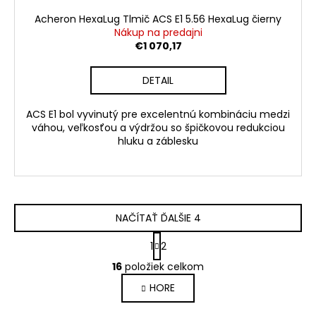
Acheron HexaLug Tlmič ACS E1 5.56 HexaLug čierny
Nákup na predajni
€1 070,17
DETAIL
ACS E1 bol vyvinutý pre excelentnú kombináciu medzi
váhou, veľkosťou a výdržou so špičkovou redukciou
hluku a záblesku
NAČÍTAŤ ĎALŠIE 4
S
1
2
t
O
r
16
položiek celkom
v
á
HORE
l
n
k
á