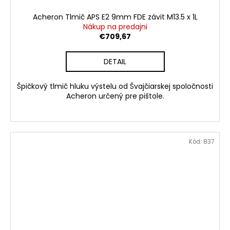
Acheron Tlmič APS E2 9mm FDE závit M13.5 x 1L
Nákup na predajni
€709,67
DETAIL
Špičkový tlmič hluku výstelu od Švajčiarskej spoločnosti
Acheron určený pre pištole.
Kód:
837