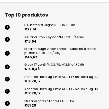
o
d
Z
v
a
a
á
c
Top 10 produktov
n
p
i
i
e
ä
e
LED baterka Olight I3T EOS 180 lm
p
t
€22,61
r
i
JJ Hand Stop KeyMod/M-LOK - Čierna
v
€18,54
e
k
Breakthrough Vision series - Sada na čistenie
y
pušiek AR -10 .308/ .30/
v
€45,67
ý
Glock 17 gen5 /MOS/FS/M13,5 left) 9x19
p
€1 011,46
i
s
Acheron HexaLug Tlmič ACS E1 5.56 HexaLug FDE
€1 070,17
u
Acheron HexaLug Tlmič ACS E1 7.62 HexaLug FDE
€1 070,17
Streamlight ProTac 2AAA 130 lm
€61,29