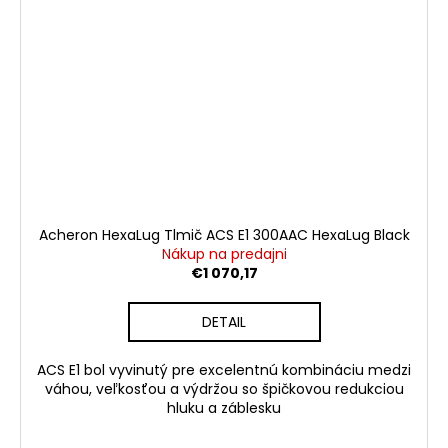
Acheron HexaLug Tlmič ACS E1 300AAC HexaLug Black
Nákup na predajni
€1 070,17
DETAIL
ACS E1 bol vyvinutý pre excelentnú kombináciu medzi
váhou, veľkosťou a výdržou so špičkovou redukciou
hluku a záblesku