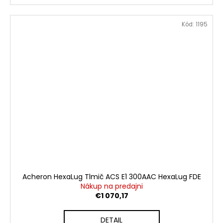
Kód:
1195
Acheron HexaLug Tlmič ACS E1 300AAC HexaLug FDE
Nákup na predajni
€1 070,17
DETAIL