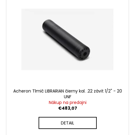
č
a
m
e
LED
BATERKA
OLIGHT
I3T
EOS
180
LM
€22,61
Acheron Tlmič LIBRARIAN čierny kal. .22 závit 1/2" - 20
UNF
Nákup na predajni
€483,07
DETAIL