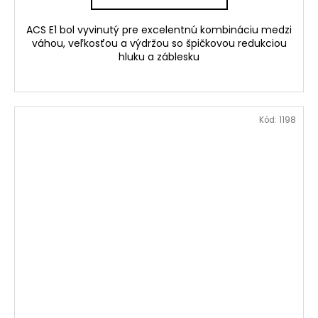
ACS E1 bol vyvinutý pre excelentnú kombináciu medzi
váhou, veľkosťou a výdržou so špičkovou redukciou
hluku a záblesku
Kód:
1198