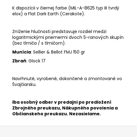
K dispozícii v čiernej farbe (MIL-A-8625 typ III tvrdý
elox) a Flat Dark Earth (Cerakote).
Zníženie hlučnosti predstavuje rozdiel medzi
logaritmickými priemermi dvoch 5-ranových skupín
(bez tlmiča / s tlmičom).
Munícia
: Sellier & Bellot FMJ 150 gr
Zbraň
: Glock 17
Navrhnuté, vyrobené, dokončené a zmontované vo
Švajčiarsku.
Iba osobný odber v predajni po predložení
Zbrojného preukazu, Nákupného povolenia a
Občianskeho preukazu. Nezasielame.
Z