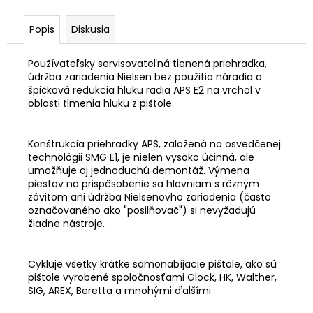
č
a
Popis
Diskusia
m
e
Používateľsky servisovateľná tienená priehradka,
údržba zariadenia Nielsen bez použitia náradia a
GLOCK
špičková redukcia hluku radia APS E2 na vrchol v
17
oblasti tlmenia hluku z pištole.
GEN5
/MOS/FS/M13,5
LEFT)
Konštrukcia priehradky APS, založená na osvedčenej
9X19
technológii SMG E1, je nielen vysoko účinná, ale
€1
umožňuje aj jednoduchú demontáž. Výmena
011,46
piestov na prispôsobenie sa hlavniam s rôznym
závitom ani údržba Nielsenovho zariadenia (často
označovaného ako "posilňovač") si nevyžadujú
žiadne nástroje.
Cykluje všetky krátke samonabíjacie pištole, ako sú
pištole vyrobené spoločnosťami Glock, HK, Walther,
SIG, AREX, Beretta a mnohými ďalšími.