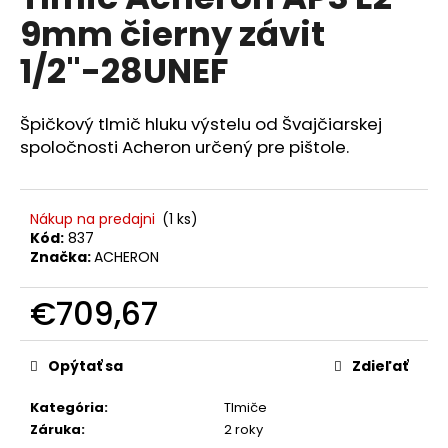
je
á
9mm čierny závit
0,0
z
j
1/2"-28UNEF
5
s
hviezdičiek.
ť
Špičkový tlmič hluku výstelu od Švajčiarskej
?
spoločnosti Acheron určený pre pištole.
Nákup na predajni
(1 ks)
HĽADAŤ
Kód:
837
Značka:
ACHERON
€709,67
O
d
Jednotková
cena:
p
Opýtať sa
Zdieľať
o
r
Kategória
:
Tlmiče
ú
Záruka
:
2 roky