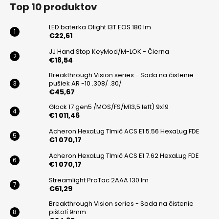
á
Top 10 produktov
p
ä
LED baterka Olight I3T EOS 180 lm
t
€22,61
i
JJ Hand Stop KeyMod/M-LOK - Čierna
€18,54
e
Breakthrough Vision series - Sada na čistenie
pušiek AR -10 .308/ .30/
€45,67
Glock 17 gen5 /MOS/FS/M13,5 left) 9x19
€1 011,46
Acheron HexaLug Tlmič ACS E1 5.56 HexaLug FDE
€1 070,17
Acheron HexaLug Tlmič ACS E1 7.62 HexaLug FDE
€1 070,17
Streamlight ProTac 2AAA 130 lm
€61,29
Breakthrough Vision series - Sada na čistenie
pištolí 9mm