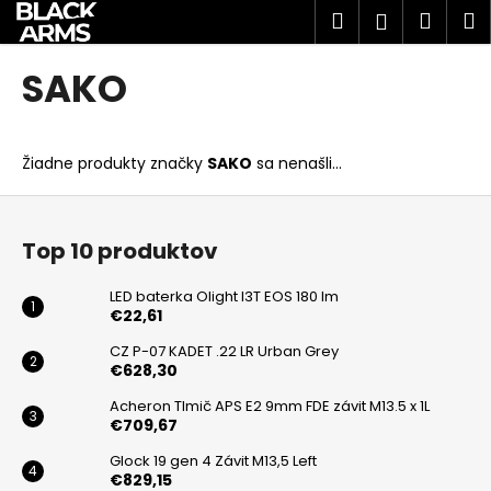
K
Prejsť
Hľadať
Náku
M
Prihlásen
na
o
obsah
Späť
Späť
košík
š
SAKO
í
Č
k
o
Žiadne produkty značky
SAKO
sa nenašli...
p
o
Z
t
á
Top 10 produktov
r
p
e
ä
LED baterka Olight I3T EOS 180 lm
b
t
€22,61
u
i
CZ P-07 KADET .22 LR Urban Grey
j
€628,30
e
e
Acheron Tlmič APS E2 9mm FDE závit M13.5 x 1L
€709,67
t
e
Glock 19 gen 4 Závit M13,5 Left
€829,15
n