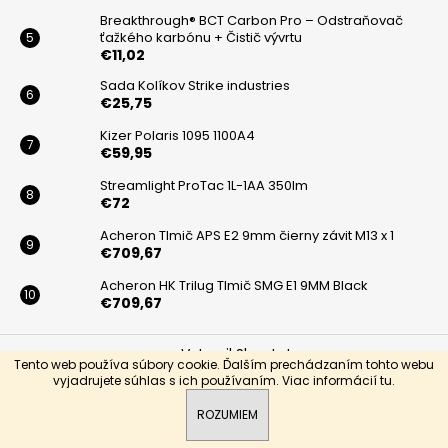
á
Breakthrough® BCT Carbon Pro – Odstraňovač
ťažkého karbónu + Čistič vývrtu
j
€11,02
s
Sada Kolíkov Strike industries
ť
€25,75
?
Kizer Polaris 1095 1100A4
€59,95
Streamlight ProTac 1L-1AA 350lm
€72
HĽADAŤ
Acheron Tlmič APS E2 9mm čierny závit M13 x 1
€709,67
Acheron HK Trilug Tlmič SMG E1 9MM Black
€709,67
O
d
Vytvoril Shoptet
p
Tento web používa súbory cookie. Ďalším prechádzaním tohto webu
o
vyjadrujete súhlas s ich používaním. Viac informácií
tu
.
Copyright 2026
BLACKARMS
. Všetky práva vyhradené.
r
ROZUMIEM
ú