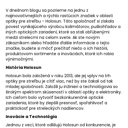
á
V dnešnom blogu sa pozrieme na jednu z
j
najinovatívnejších a rýchlo rastúcich značiek v oblasti
s
optiky pre streľbu - Holosun. Táto spoločnosť si získala
povest vynikajúceho výrobcu kolimátorov, puškohľadov a
ť
iných optických zariadení, ktoré sa stali obľúbenými
?
medzi strelecmi na celom svete. Ak ste novým
zákazníkom alebo hľadáte ďalšie informácie o tejto
značke, budete si môcť prečítať niečo o ich histórii,
produktovom sortimente a inováciách, ktoré ich robia
výnimočnými.
HĽADAŤ
História Holosun
Holosun bola založená v roku 2013, ale jej vplyv na trh
optiky pre streľbu je cítiť viac, než by ste čakali od tak
mladej spoločnosti. Založili ju inžinieri a technológovia so
O
širokým spektrom skúseností v oblasti optiky a elektroniky.
d
Ich cieľom bolo vytvoriť bezkonkurenčné optické
p
zariadenia, ktoré by zlepšili presnosť, spoľahlivosť a
praktickosť pre streleckých nadšencov.
o
r
Inovácie a Technológia
ú
Jednou z vecí, ktoré odlišujú Holosun od konkurencie, je