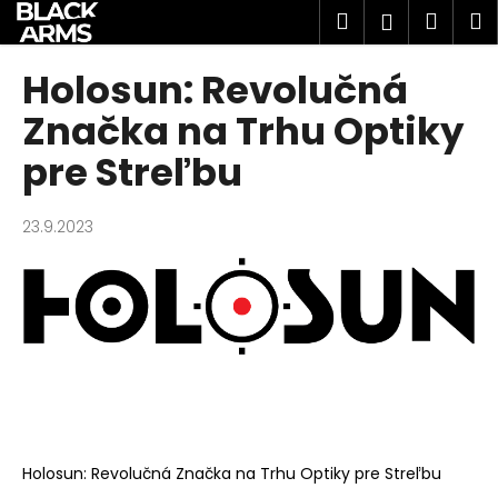
K
Prejsť
Hľadať
Náku
M
Prihlásen
na
o
obsah
Späť
Späť
košík
š
Holosun: Revolučná
í
Č
Značka na Trhu Optiky
k
o
pre Streľbu
p
o
23.9.2023
t
r
e
b
u
j
e
t
e
Holosun: Revolučná Značka na Trhu Optiky pre Streľbu
n