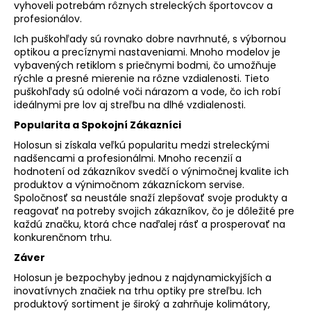
vyhoveli potrebám rôznych streleckých športovcov a
profesionálov.
Ich puškohľady sú rovnako dobre navrhnuté, s výbornou
optikou a precíznymi nastaveniami. Mnoho modelov je
vybavených retiklom s priečnymi bodmi, čo umožňuje
rýchle a presné mierenie na rôzne vzdialenosti. Tieto
puškohľady sú odolné voči nárazom a vode, čo ich robí
ideálnymi pre lov aj streľbu na dlhé vzdialenosti.
Popularita a Spokojní Zákazníci
Holosun si získala veľkú popularitu medzi streleckými
nadšencami a profesionálmi. Mnoho recenzií a
hodnotení od zákazníkov svedčí o výnimočnej kvalite ich
produktov a výnimočnom zákazníckom servise.
Spoločnosť sa neustále snaží zlepšovať svoje produkty a
reagovať na potreby svojich zákazníkov, čo je dôležité pre
každú značku, ktorá chce naďalej rásť a prosperovať na
konkurenčnom trhu.
Záver
Holosun je bezpochyby jednou z najdynamickyjších a
inovatívnych značiek na trhu optiky pre streľbu. Ich
produktový sortiment je široký a zahrňuje kolimátory,