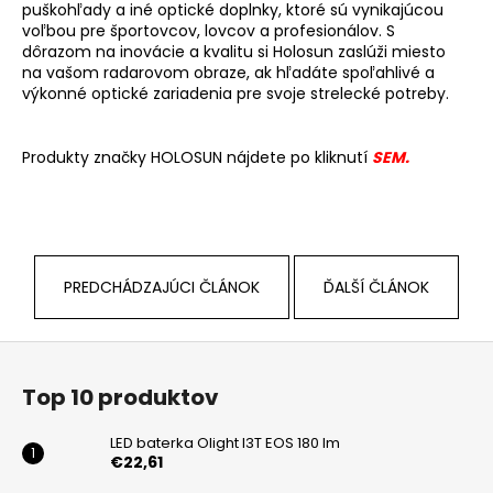
puškohľady a iné optické doplnky, ktoré sú vynikajúcou
voľbou pre športovcov, lovcov a profesionálov. S
dôrazom na inovácie a kvalitu si Holosun zaslúži miesto
na vašom radarovom obraze, ak hľadáte spoľahlivé a
výkonné optické zariadenia pre svoje strelecké potreby.
Produkty značky HOLOSUN nájdete po kliknutí
SEM.
PREDCHÁDZAJÚCI ČLÁNOK
ĎALŠÍ ČLÁNOK
Z
á
Top 10 produktov
p
ä
LED baterka Olight I3T EOS 180 lm
t
€22,61