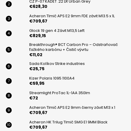
i
CZ P-07 KADET .22 LR Urban Grey
€628,30
e
Acheron Tlmič APS E2 9mm FDE závit M13.5 x 1L
€709,67
Glock 19 gen 4 Závit M13,5 Left
€829,15
Breakthrough® BCT Carbon Pro – Odstraňovač
ťažkého karbónu + Čistič vývrtu
€11,02
Sada Kolíkov Strike industries
€25,75
Kizer Polaris 1095 1100A4
€59,95
Streamlight ProTac 1L-1AA 350lm
€72
Acheron Tlmič APS E2 9mm čierny závit M13 x 1
€709,67
Acheron HK Trilug Tlmič SMG E1 9MM Black
€709,67