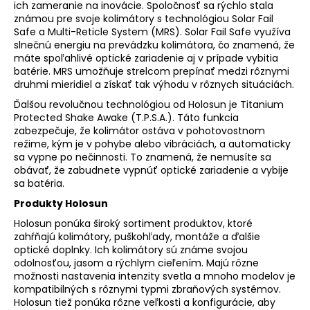
č
ich zameranie na inovácie. Spoločnosť sa rýchlo stala
a
známou pre svoje kolimátory s technológiou Solar Fail
m
Safe a Multi-Reticle System (MRS). Solar Fail Safe využíva
slnečnú energiu na prevádzku kolimátora, čo znamená, že
e
máte spoľahlivé optické zariadenie aj v prípade vybitia
batérie. MRS umožňuje strelcom prepínať medzi rôznymi
druhmi mieridiel a získať tak výhodu v rôznych situáciách.
BREAKTHROUGH®
BCT
Ďalšou revolučnou technológiou od Holosun je Titanium
CARBON
Protected Shake Awake (T.P.S.A.). Táto funkcia
PRO
zabezpečuje, že kolimátor ostáva v pohotovostnom
–
režime, kým je v pohybe alebo vibráciách, a automaticky
ODSTRAŇOVAČ
sa vypne po nečinnosti. To znamená, že nemusíte sa
ŤAŽKÉHO
KARBÓNU
obávať, že zabudnete vypnúť optické zariadenie a vybije
+
sa batéria.
ČISTIČ
Produkty Holosun
VÝVRTU
Holosun ponúka široký sortiment produktov, ktoré
€11,02
zahŕňajú kolimátory, puškohľady, montáže a ďalšie
optické doplnky. Ich kolimátory sú známe svojou
odolnosťou, jasom a rýchlym cieľením. Majú rôzne
možnosti nastavenia intenzity svetla a mnoho modelov je
kompatibilných s rôznymi typmi zbraňových systémov.
Holosun tiež ponúka rôzne veľkosti a konfigurácie, aby