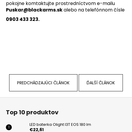
pokojne komtaktujte prostredníctvom e-mailu
Puskar@blackarms.sk
alebo na telefónnom čísle
0903 433 323.
PREDCHÁDZAJÚCI ČLÁNOK
ĎALŠÍ ČLÁNOK
Z
á
Top 10 produktov
p
ä
LED baterka Olight I3T EOS 180 lm
t
€22,61