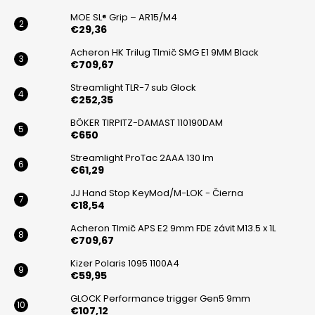
i
MOE SL® Grip – AR15/M4
€29,36
e
Acheron HK Trilug Tlmič SMG E1 9MM Black
€709,67
Streamlight TLR-7 sub Glock
€252,35
BÖKER TIRPITZ-DAMAST 110190DAM
€650
Streamlight ProTac 2AAA 130 lm
€61,29
JJ Hand Stop KeyMod/M-LOK - Čierna
€18,54
Acheron Tlmič APS E2 9mm FDE závit M13.5 x 1L
€709,67
Kizer Polaris 1095 1100A4
€59,95
GLOCK Performance trigger Gen5 9mm
€107,12