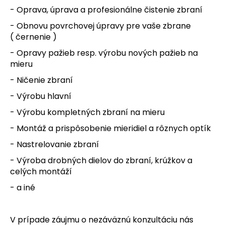
č
- Oprava, úprava a profesionálne čistenie zbraní
a
m
- Obnovu povrchovej úpravy pre vaše zbrane
e
( černenie )
- Opravy pažieb resp. výrobu nových pažieb na
mieru
BÖKER
TIRPITZ-
- Ničenie zbraní
DAMAST
110190DAM
- Výrobu hlavní
€650
Pôvodne:
- Výrobu kompletných zbraní na mieru
€799
- Montáž a prispôsobenie mieridiel a rôznych optík
- Nastrelovanie zbraní
- Výroba drobných dielov do zbraní, krúžkov a
celých montáží
- a iné
V prípade záujmu o nezáväznú konzultáciu nás