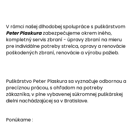
á
j
s
V rámci našej dlhodobej spolupráce s puškárstvom
ť
Peter Plaskura
zabezpečujeme okrem iného,
?
kompletný servis zbraní - úpravy zbraní na mieru
pre individálne potreby strelca, opravy a renovácie
poškodených zbraní, renovácie a výrobu pažieb.
HĽADAŤ
Puškárstvo Peter Plaskura sa vyznačuje odbornou a
precíznou prácou, s ohľadom na potreby
O
zákazníka, v plne vybavenej súkromnej puškárskej
d
dielni nachádzajúcej sa v Bratislave.
p
o
Ponúkame :
r
ú