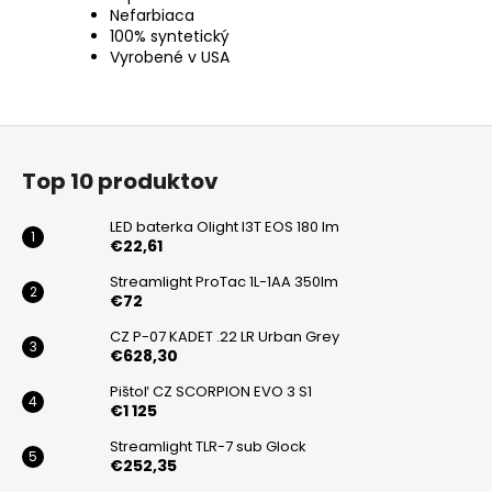
Nefarbiaca
100% syntetický
Vyrobené v USA
Z
á
Top 10 produktov
p
ä
LED baterka Olight I3T EOS 180 lm
t
€22,61
i
Streamlight ProTac 1L-1AA 350lm
€72
e
CZ P-07 KADET .22 LR Urban Grey
€628,30
Pištoľ CZ SCORPION EVO 3 S1
€1 125
Streamlight TLR-7 sub Glock
€252,35