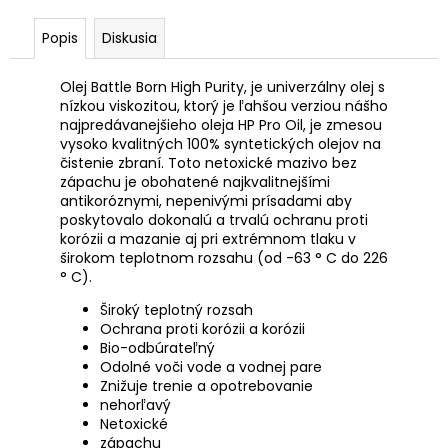
č
a
Popis
Diskusia
m
e
Olej Battle Born High Purity, je univerzálny olej s
nízkou viskozitou, ktorý je ľahšou verziou nášho
najpredávanejšieho oleja HP Pro Oil, je zmesou
PIŠTOĽ
CZ
vysoko kvalitných 100% syntetických olejov na
SCORPION
čistenie zbraní. Toto netoxické mazivo bez
EVO
zápachu je obohatené najkvalitnejšími
3
antikoróznymi, nepenivými prísadami aby
S1
poskytovalo dokonalú a trvalú ochranu proti
€1
korózii a mazanie aj pri extrémnom tlaku v
125
širokom teplotnom rozsahu (od -63 ° C do 226
Pôvodne:
° C).
€1
550
Široký teplotný rozsah
Ochrana proti korózii a korózii
Bio-odbúrateľný
Odolné voči vode a vodnej pare
Znižuje trenie a opotrebovanie
nehorľavý
Netoxické
zápachu