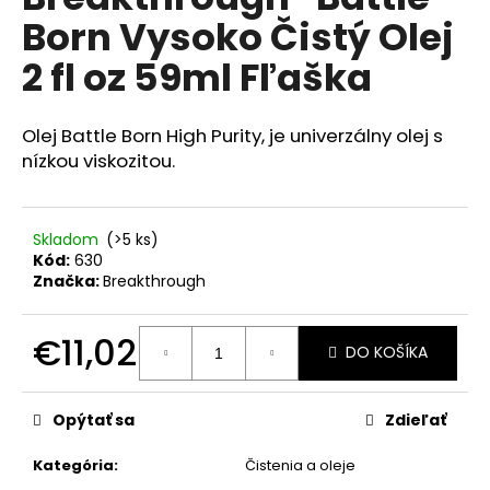
je
á
Born Vysoko Čistý Olej
0,0
z
j
2 fl oz 59ml Fľaška
5
s
hviezdičiek.
ť
Olej Battle Born High Purity, je univerzálny olej s
?
nízkou viskozitou.
Skladom
(>5 ks)
HĽADAŤ
Kód:
630
Značka:
Breakthrough
€11,02
O
DO KOŠÍKA
d
Jednotková
p
cena:
o
Opýtať sa
Zdieľať
r
ú
Kategória
:
Čistenia a oleje