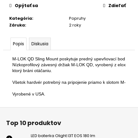
č
Opýtať sa
Zdieľať
a
m
Kategória
:
Popruhy
e
Záruka
:
2 roky
MOE
Popis
Diskusia
SL®
GRIP
–
M-LOK QD Sling Mount poskytuje predný upevňovací bod pre Mag
AR15/M4
Nízkoprofilový závesný držiak M-LOK QD, vyrobený z eloxovaného
€29,36
ktorý bráni otáčaniu.

Všetok hardvér potrebný na pripojenie priamo k slotom M-LOK j
Vyrobené v USA.
Z
á
Top 10 produktov
p
ä
LED baterka Olight I3T EOS 180 lm