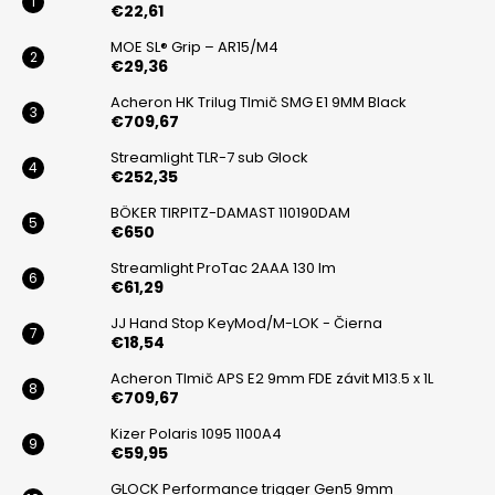
t
€22,61
i
MOE SL® Grip – AR15/M4
€29,36
e
Acheron HK Trilug Tlmič SMG E1 9MM Black
€709,67
Streamlight TLR-7 sub Glock
€252,35
BÖKER TIRPITZ-DAMAST 110190DAM
€650
Streamlight ProTac 2AAA 130 lm
€61,29
JJ Hand Stop KeyMod/M-LOK - Čierna
€18,54
Acheron Tlmič APS E2 9mm FDE závit M13.5 x 1L
€709,67
Kizer Polaris 1095 1100A4
€59,95
GLOCK Performance trigger Gen5 9mm