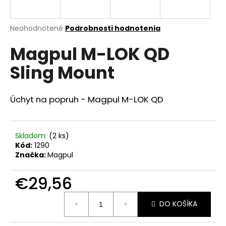
á
j
Priemerné
Neohodnotené
Podrobnosti hodnotenia
s
hodnotenie
Magpul M-LOK QD
produktu
ť
je
?
Sling Mount
0,0
z
5
hviezdičiek.
Úchyt na popruh - Magpul M-LOK QD
HĽADAŤ
Skladom
(2 ks)
Kód:
1290
Značka:
Magpul
O
d
€29,56
p
o
Jednotková
r
DO KOŠÍKA
cena:
ú