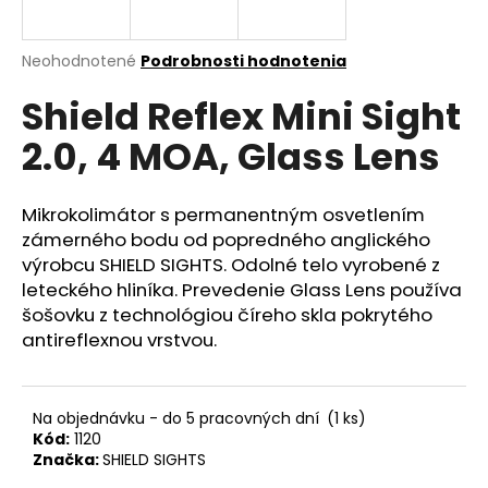
á
j
Priemerné
Neohodnotené
Podrobnosti hodnotenia
s
hodnotenie
Shield Reflex Mini Sight
produktu
ť
je
?
2.0, 4 MOA, Glass Lens
0,0
z
5
hviezdičiek.
Mikrokolimátor s permanentným osvetlením
zámerného bodu od popredného anglického
HĽADAŤ
výrobcu SHIELD SIGHTS. Odolné telo vyrobené z
leteckého hliníka. Prevedenie Glass Lens používa
šošovku z technológiou číreho skla pokrytého
antireflexnou vrstvou.
O
d
p
o
Na objednávku - do 5 pracovných dní
(1 ks)
Kód:
1120
r
Značka:
SHIELD SIGHTS
ú