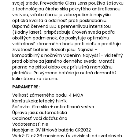
svojej triede. Prevedenie Glass Lens používa šošovku
z technológiou číreho skla pokrytého antireflexnou
vrstvou, vďaka čomu je zabezpečená najvyšia
optická kvalita a odolnosť proti poškriabaniu.
Úsporná červená LED s premenlivou intenzitou
(žiadny laser), prispôsobuje úroveň svetla podľa
okolitých podmienok, čo poskytuje optimálnu
viditeľnosť zámerného bodu proti cieľu a predlžuje
životnosť batérie. Rozsah jasu: Najnižší -
kompatibilný s nočným videním. Najvyšší - viditeľný
proti oblohe za jasného denného svetla. Montáž
priamo na pištol alebo cez príslušnú montážnu
platničku. Pri výmene batérie je nutná demontáž
kolimátoru zo zbrane.
PARAMETRE:
Veľkosť zámerného bodu: 4 MOA
Konštrukcia: letecký hliník
Šošovka: číre sklo + antireflexná vrstva
Úprava jasu: automatická
Odolnosť voči dažďu: áno
Vodotesnosť: nie
Napájanie: 3V lithiová batéria CR2032
Výdrž: 12 až 36 mesiacov (v závislosti od svetelných