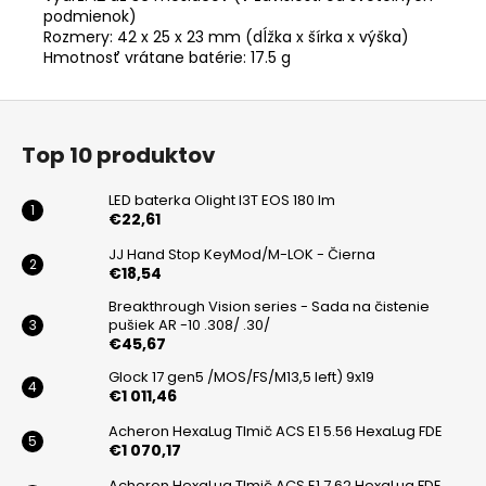
podmienok)
Rozmery: 42 x 25 x 23 mm (dĺžka x šírka x výška)
Hmotnosť vrátane batérie: 17.5 g
Z
á
Top 10 produktov
p
ä
LED baterka Olight I3T EOS 180 lm
t
€22,61
i
JJ Hand Stop KeyMod/M-LOK - Čierna
€18,54
e
Breakthrough Vision series - Sada na čistenie
pušiek AR -10 .308/ .30/
€45,67
Glock 17 gen5 /MOS/FS/M13,5 left) 9x19
€1 011,46
Acheron HexaLug Tlmič ACS E1 5.56 HexaLug FDE
€1 070,17
Acheron HexaLug Tlmič ACS E1 7.62 HexaLug FDE