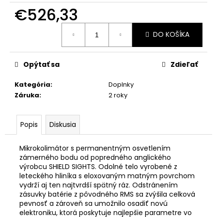
č
€526,33
a
m
Jednotková
e
DO KOŠÍKA
cena:
GLOCK
Opýtať sa
Zdieľať
17
GEN5
Kategória
:
Doplnky
/MOS/FS/M13,5
LEFT)
Záruka
:
2 roky
9X19
€1
011,46
Popis
Diskusia
Mikrokolimátor s permanentným osvetlením
zámerného bodu od popredného anglického
výrobcu SHIELD SIGHTS. Odolné telo vyrobené z
leteckého hliníka s eloxovaným matným povrchom
vydrží aj ten najtvrdší spätný ráz. Odstránením
zásuvky batérie z pôvodného RMS sa zvýšila celková
pevnosť a zároveň sa umožnilo osadiť novú
elektroniku, ktorá poskytuje najlepšie parametre vo