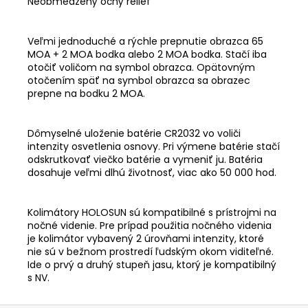
Neobmedzený očný reliéf
Veľmi jednoduché a rýchle prepnutie obrazca 65
MOA + 2 MOA bodka alebo 2 MOA bodka. Stačí iba
otočiť voličom na symbol obrazca. Opätovným
otočením späť na symbol obrazca sa obrazec
prepne na bodku 2 MOA.
Dômyselné uloženie batérie CR2032 vo voliči
intenzity osvetlenia osnovy. Pri výmene batérie stačí
odskrutkovať viečko batérie a vymeniť ju. Batéria
dosahuje veľmi dlhú životnosť, viac ako 50 000 hod.
Kolimátory HOLOSUN sú kompatibilné s prístrojmi na
nočné videnie. Pre prípad použitia nočného videnia
je kolimátor vybavený 2 úrovňami intenzity, ktoré
nie sú v bežnom prostredí ľudským okom viditeľné.
Ide o prvý a druhý stupeň jasu, ktorý je kompatibilný
s NV.