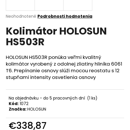
á
j
Priemerné
Neohodnotené
Podrobnosti hodnotenia
s
hodnotenie
Kolimátor HOLOSUN
produktu
ť
je
?
HS503R
0,0
z
5
hviezdičiek.
HOLOSUN HS503R ponúka veľmi kvalitný
kolimátor vyrobený z odolnej zliatiny hliníka 6061
HĽADAŤ
T6. Prepínanie osnovy slúži mocou reostatu s 12
stupňami intensity osvetlenia osnovy
O
d
Na objednávku - do 5 pracovných dní
(1 ks)
Kód:
1072
p
Značka:
HOLOSUN
o
r
€338,87
ú