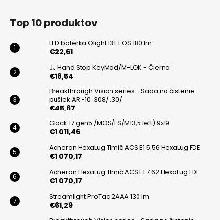
Z
á
Top 10 produktov
p
ä
LED baterka Olight I3T EOS 180 lm
t
€22,61
i
JJ Hand Stop KeyMod/M-LOK - Čierna
€18,54
e
Breakthrough Vision series - Sada na čistenie
pušiek AR -10 .308/ .30/
€45,67
Glock 17 gen5 /MOS/FS/M13,5 left) 9x19
€1 011,46
Acheron HexaLug Tlmič ACS E1 5.56 HexaLug FDE
€1 070,17
Acheron HexaLug Tlmič ACS E1 7.62 HexaLug FDE
€1 070,17
Streamlight ProTac 2AAA 130 lm
€61,29