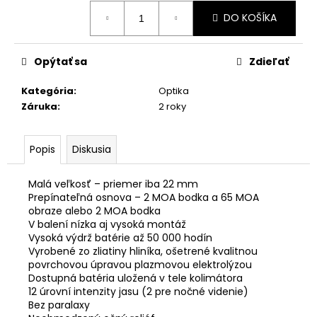
č
Jednotková
a
DO KOŠÍKA
cena:
m
e
Opýtať sa
Zdieľať
STREAMLIGHT
Kategória
:
Optika
PROTAC
Záruka
:
2 roky
2AAA
130
LM
Popis
Diskusia
€61,29
Malá veľkosť – priemer iba 22 mm
Prepínateľná osnova – 2 MOA bodka a 65 MOA
obraze alebo 2 MOA bodka
V balení nízka aj vysoká montáž
Vysoká výdrž batérie až 50 000 hodín
Vyrobené zo zliatiny hliníka, ošetrené kvalitnou
povrchovou úpravou plazmovou elektrolýzou
Dostupná batéria uložená v tele kolimátora
12 úrovní intenzity jasu (2 pre nočné videnie)
Bez paralaxy