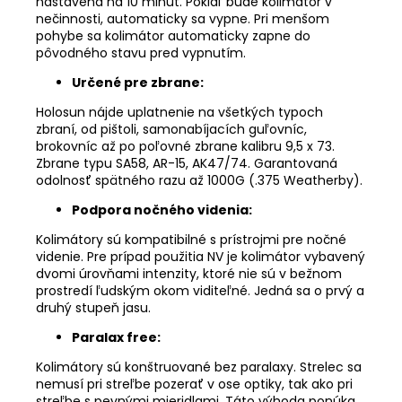
nastavená na 10 minút. Pokiaľ bude kolimátor v
nečinnosti, automaticky sa vypne. Pri menšom
pohybe sa kolimátor automaticky zapne do
pôvodného stavu pred vypnutím.
Určené pre zbrane:
Holosun nájde uplatnenie na všetkých typoch
zbraní, od pištoli, samonabíjacích guľovníc,
brokovníc až po poľovné zbrane kalibru 9,5 x 73.
Zbrane typu SA58, AR-15, AK47/74. Garantovaná
odolnosť spätného razu až 1000G (.375 Weatherby).
Podpora nočného videnia:
Kolimátory sú kompatibilné s prístrojmi pre nočné
videnie. Pre prípad použitia NV je kolimátor vybavený
dvomi úrovňami intenzity, ktoré nie sú v bežnom
prostredí ľudským okom viditeľné. Jedná sa o prvý a
druhý stupeň jasu.
Paralax free:
Kolimátory sú konštruované bez paralaxy. Strelec sa
nemusí pri streľbe pozerať v ose optiky, tak ako pri
streľbe s pevnými mieridlami. Táto výhoda ponúka