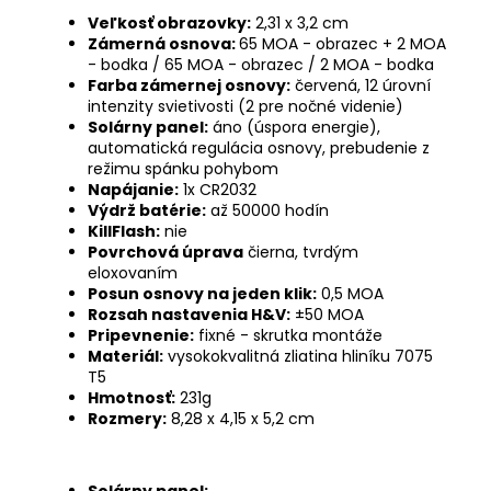
Veľkosť obrazovky:
2,31 x 3,2 cm
Zámerná osnova:
65 MOA - obrazec + 2 MOA
- bodka / 65 MOA - obrazec / 2 MOA - bodka
Farba zámernej osnovy:
červená, 12 úrovní
intenzity svietivosti (2 pre nočné videnie)
Solárny panel:
áno (úspora energie),
automatická regulácia osnovy, prebudenie z
režimu spánku pohybom
Napájanie:
1x CR2032
Výdrž batérie:
až 50000 hodín
KillFlash:
nie
Povrchová úprava
čierna, tvrdým
eloxovaním
Posun osnovy na jeden klik:
0,5 MOA
Rozsah nastavenia H&V:
±50 MOA
Pripevnenie:
fixné - skrutka montáže
Materiál:
vysokokvalitná zliatina hliníku 7075
T5
Hmotnosť:
231g
Rozmery:
8,28 x 4,15 x 5,2 cm
Solárny panel: