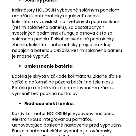
Kolimátory HOLOSUN vybavené solárnym panelom
umožňujú automaticky regulovať osnovu
kolimátoru v závislosti na svetelných podmienkach
(režim solárneho panelu). Za dostatočných
svetelných podmienok funguje osnova čisto zo
solárneho panelu. Pokiaľ sa svetelné podmienky
zhoršia, kolimátor automaticky prejde na zdroj
napájania batériou CR2032. Režim solárneho panelu
je možné vypnúť.
Umiestnenie batérie:
Batéria je skrytá v základe kolimátoru. Žiadne ďalšie
veľké a neformálne púzdra batérií na tele niesu.
Batériu je možné vďaka patentovanému zámku
vymeniť bez použitia nástrojov.
Riadiaca elektronika:
Každý kolimátor HOLOSUN je vybavený riadiacou
elektronikou s integrovanou pamäťou
uchovávajúca posledné nastavenie pred vypnutím.
Funkcia automatického vypnutia je továrensky