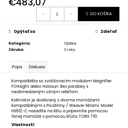
€483,07
č
a
Jednotková
m
DO KOŠÍKA
cena:
e
Opýtať sa
Zdieľať
PIŠTOĽ
CZ
Kategória
:
Optika
SCORPION
Záruka
:
2 roky
EVO
3
S1
Popis
Diskusia
€1
125
Pôvodne:
Kompatibilita so zväčšovacím modulom Magnifier
€1
FOXsight alebo Holosun. Bez paralaxy s
550
neobmedzeným očným reliéfom.
Kolimátor je dodávaný s dvoma montážami
kompatibilnými s Picatinny / Weaver lištami. Model
HS512-C nasadíte na lištu a pripevníte pomocou
fixnej montáže s pomocou kľúča TORX T10.
Vlastnosti: