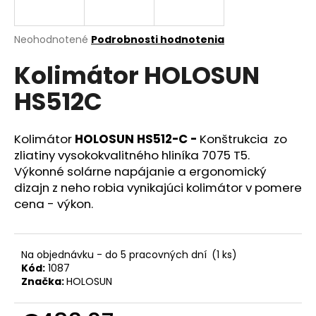
á
j
Priemerné
Neohodnotené
Podrobnosti hodnotenia
s
hodnotenie
Kolimátor HOLOSUN
produktu
ť
je
?
HS512C
0,0
z
5
hviezdičiek.
Kolimátor
HOLOSUN HS512-C -
Konštrukcia zo
zliatiny vysokokvalitného hliníka 7075 T5.
HĽADAŤ
Výkonné solárne napájanie a ergonomický
dizajn z neho robia vynikajúci kolimátor v pomere
cena - výkon.
O
d
p
Na objednávku - do 5 pracovných dní
(1 ks)
Kód:
1087
o
Značka:
HOLOSUN
r
ú