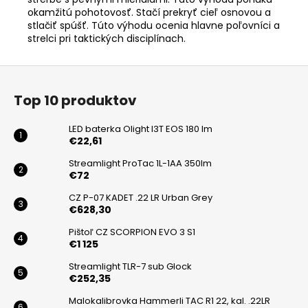
okamžitú pohotovosť. Stačí prekryť cieľ osnovou a
stlačiť spúšť. Túto výhodu ocenia hlavne poľovníci a
strelci pri taktických disciplínach.
Z
á
Top 10 produktov
p
ä
LED baterka Olight I3T EOS 180 lm
t
€22,61
i
Streamlight ProTac 1L-1AA 350lm
€72
e
CZ P-07 KADET .22 LR Urban Grey
€628,30
Pištoľ CZ SCORPION EVO 3 S1
€1 125
Streamlight TLR-7 sub Glock
€252,35
Malokalibrovka Hammerli TAC R1 22, kal. .22LR